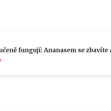
aručeně fungují: Ananasem se zbavíte 
á