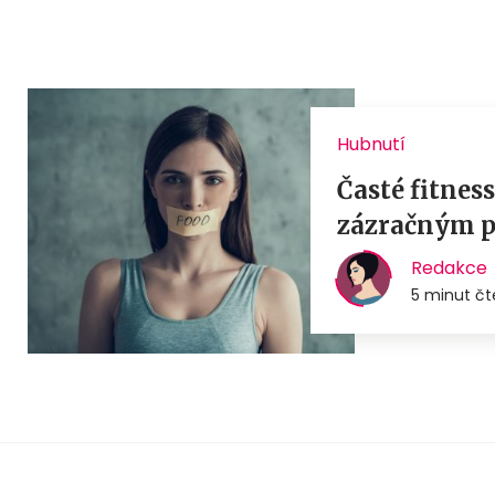
Hubnutí
Časté fitnes
zázračným p
Redakce
5 minut čt