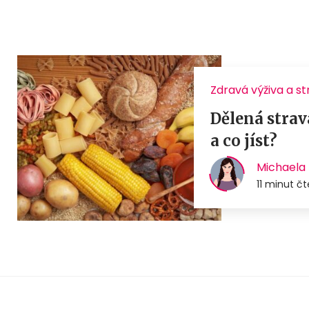
Zdravá výživa a s
Dělená strava
a co jíst?
Michaela 
11 minut čt