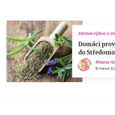
Zdravá výživa a s
Domácí prove
do Středomo
Rhiana H
9 minut čt