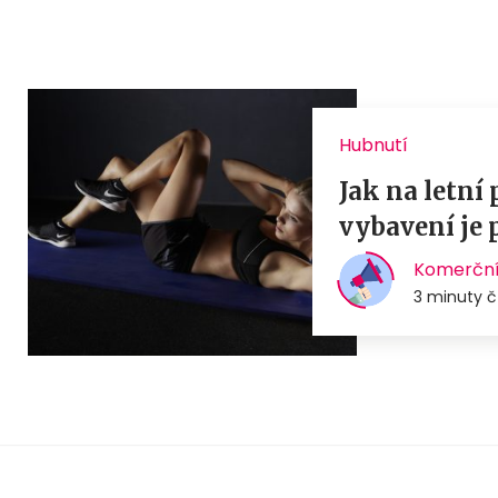
Hubnutí
Jak na letní
vybavení je 
Komerční
3 minuty č