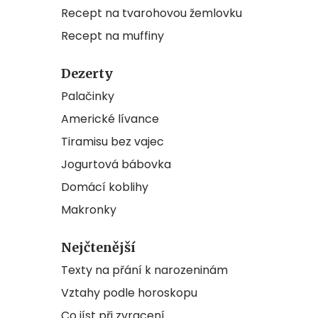
Recept na tvarohovou žemlovku
Recept na muffiny
Dezerty
Palačinky
Americké lívance
Tiramisu bez vajec
Jogurtová bábovka
Domácí koblihy
Makronky
Nejčtenější
Texty na přání k narozeninám
Vztahy podle horoskopu
Co jíst při zvracení