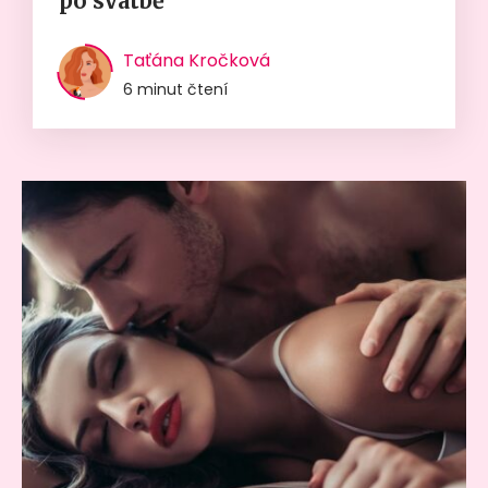
po svatbě
Taťána Kročková
6 minut čtení