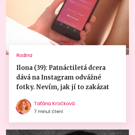
Rodina
Ilona (39): Patnáctiletá dcera
dává na Instagram odvážné
fotky. Nevím, jak jí to zakázat
Taťána Kročková
7 minut čtení