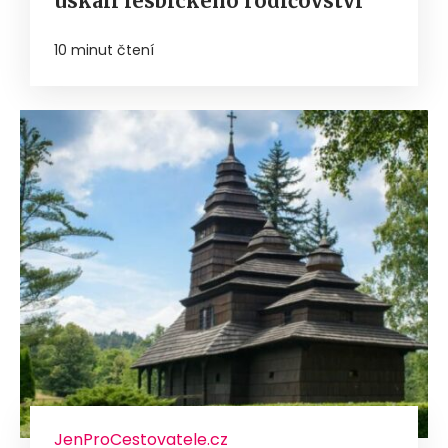
úskalí lesbického rodičovství
10 minut čtení
JenProCestovatele.cz