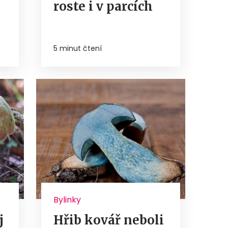
roste i v parcích
5 minut čtení
Bylinky
j
Hřib kovář neboli