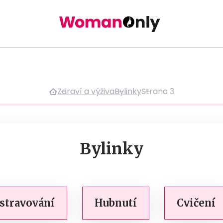
Zdraví a výživa
Bylinky
Strana 3
Bylinky
 stravování
Hubnutí
Cvičení