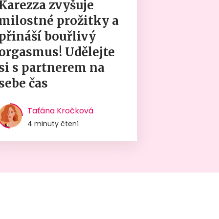
Karezza zvyšuje
milostné prožitky a
přináší bouřlivý
orgasmus! Udělejte
si s partnerem na
sebe čas
Taťána Kročková
4 minuty čtení