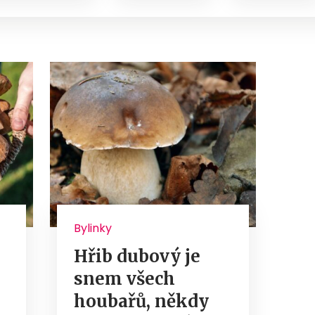
Bylinky
Hřib dubový je
snem všech
houbařů, někdy