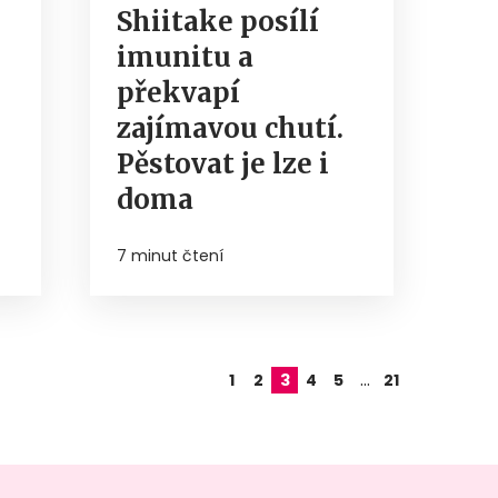
Shiitake posílí
imunitu a
překvapí
zajímavou chutí.
Pěstovat je lze i
doma
7 minut čtení
…
1
2
3
4
5
21