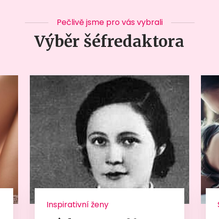
Pečlivě jsme pro vás vybrali
Výběr šéfredaktora
Inspirativní ženy