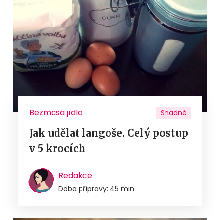
Bezmasá jídla
Snadné
Jak udělat langoše. Celý postup
v 5 krocích
Redakce
Doba přípravy: 45 min