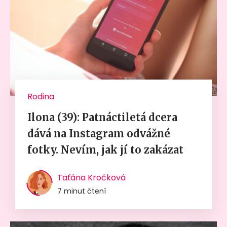
Rodina
Ilona (39): Patnáctiletá dcera
dává na Instagram odvážné
fotky. Nevím, jak jí to zakázat
Taťána Kročková
7 minut čtení