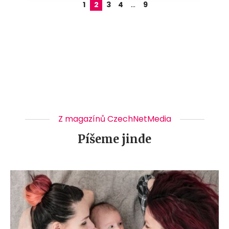
…
1
2
3
4
9
Z magazínů CzechNetMedia
Píšeme jinde