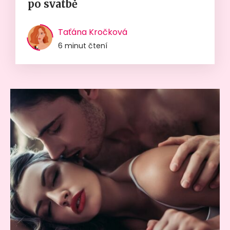
po svatbě
Taťána Kročková
6 minut čtení