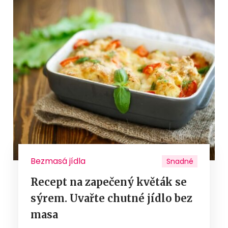
Bezmasá jídla
Snadné
Recept na zapečený květák se
sýrem. Uvařte chutné jídlo bez
masa