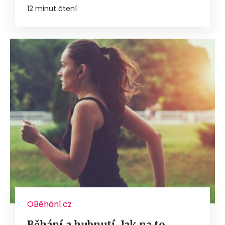
12 minut čtení
OBěhání.cz
Běhání a hubnutí. Jak na to