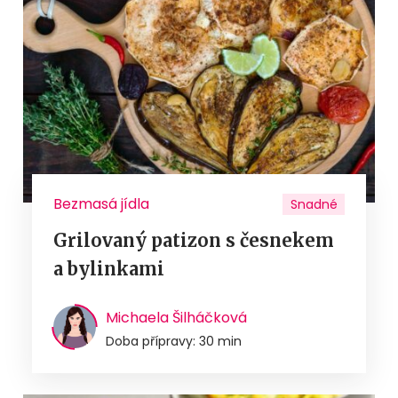
Bezmasá jídla
Snadné
Grilovaný patizon s česnekem
a bylinkami
Michaela Šilháčková
Doba přípravy: 30 min