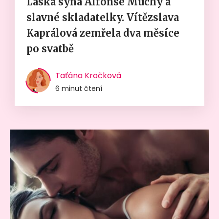
Láska syna Alfonse Muchy a
slavné skladatelky. Vítězslava
Kaprálová zemřela dva měsíce
po svatbě
Taťána Kročková
6 minut čtení