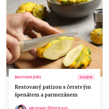
Bezmasá jídla
Snadné
Restovaný patizon s čerstvým
špenátem a parmezánem
Michaela Šilháčková