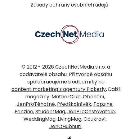
Zásady ochrany osobních údajů
© 2012 - 2026
CzechNetMedia s.r.o.
a
dodavatelé obsahu. Při tvorbě obsahu
spolupracujeme s odborníky na
content marketing z agentury Pickerly
.
Další
magazíny:
MotherClub
,
Oběhání
,
JenProTěhotné
,
Předškolnívěk
,
Topzine
,
Fanzine
,
StudentMag
,
JenProCestovatele
,
WeddingMag
,
LivingMag
,
Ocukroví
,
JenOHubnutí
.