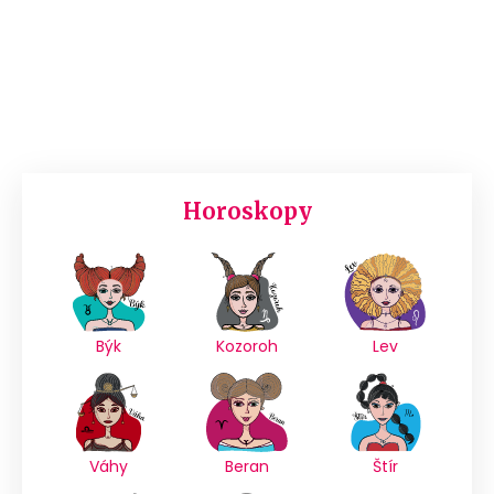
Horoskopy
Býk
Kozoroh
Lev
Váhy
Beran
Štír