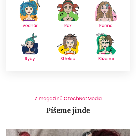
Vodnář
Rak
Panna
Ryby
Střelec
Blíženci
Z magazínů CzechNetMedia
Píšeme jinde