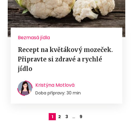
Bezmasá jídla
Recept na květákový mozeček.
Připravte si zdravé a rychlé
jídlo
Kristýna Motlová
Doba přípravy: 30 min
…
1
2
3
9