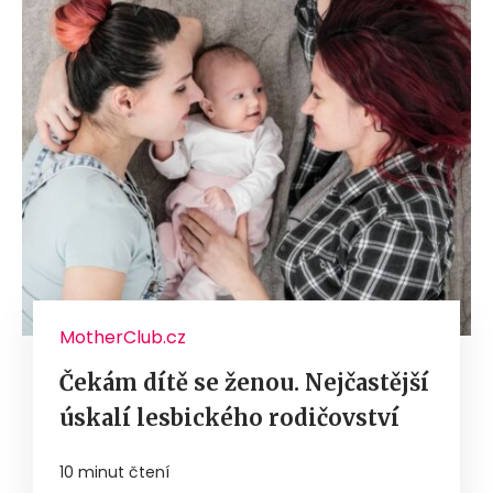
MotherClub.cz
Čekám dítě se ženou. Nejčastější
úskalí lesbického rodičovství
10 minut čtení