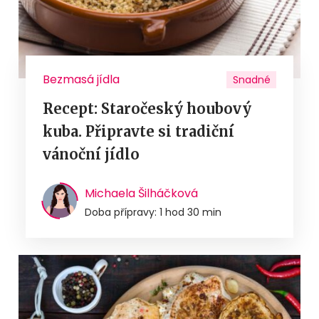
Bezmasá jídla
Snadné
Recept: Staročeský houbový
kuba. Připravte si tradiční
vánoční jídlo
Michaela Šilháčková
Doba přípravy: 1 hod 30 min