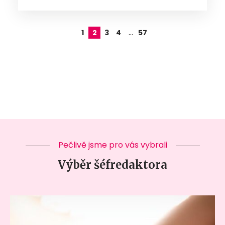
…
1
2
3
4
57
Pečlivě jsme pro vás vybrali
Výběr šéfredaktora