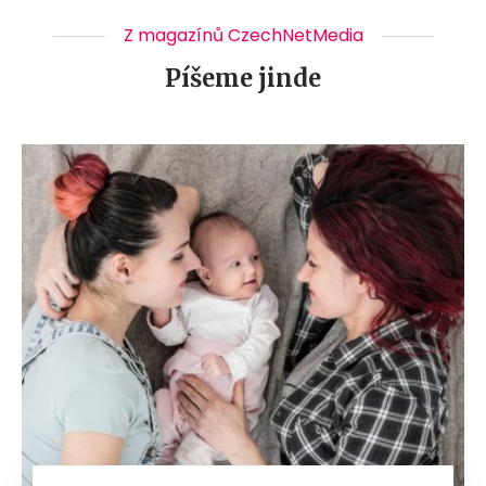
Z magazínů CzechNetMedia
Píšeme jinde