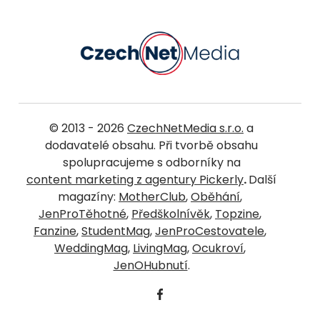
© 2013 - 2026
CzechNetMedia s.r.o.
a
dodavatelé obsahu. Při tvorbě obsahu
spolupracujeme s odborníky na
content marketing z agentury Pickerly
.
Další
magazíny:
MotherClub
,
Oběhání
,
JenProTěhotné
,
Předškolnívěk
,
Topzine
,
Fanzine
,
StudentMag
,
JenProCestovatele
,
WeddingMag
,
LivingMag
,
Ocukroví
,
JenOHubnutí
.