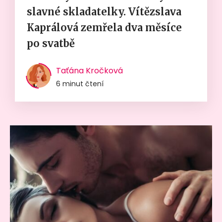
slavné skladatelky. Vítězslava
Kaprálová zemřela dva měsíce
po svatbě
Taťána Kročková
6 minut čtení