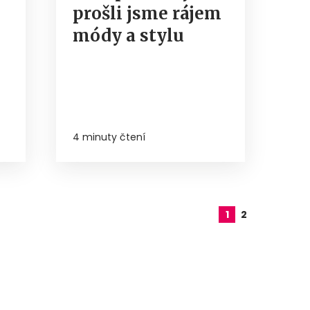
prošli jsme rájem
módy a stylu
4 minuty čtení
1
2