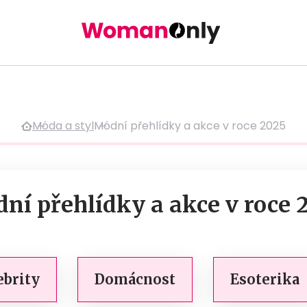
Móda a styl
Módní přehlídky a akce v roce 2025
ní přehlídky a akce v roce 
ebrity
Domácnost
Esoterika