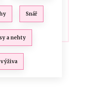
ahy
Snář
sy a nehty
 výživa