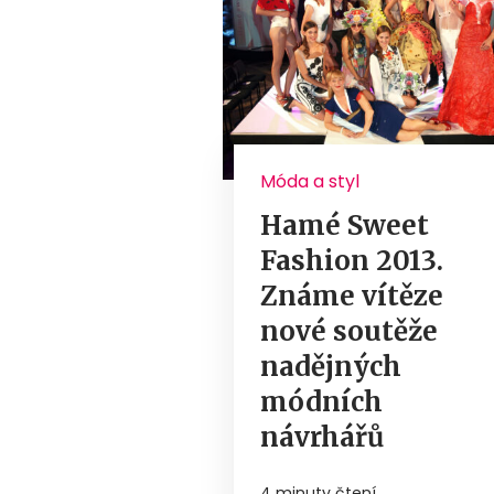
Móda a styl
Hamé Sweet
Fashion 2013.
Známe vítěze
nové soutěže
nadějných
módních
návrhářů
4 minuty čtení