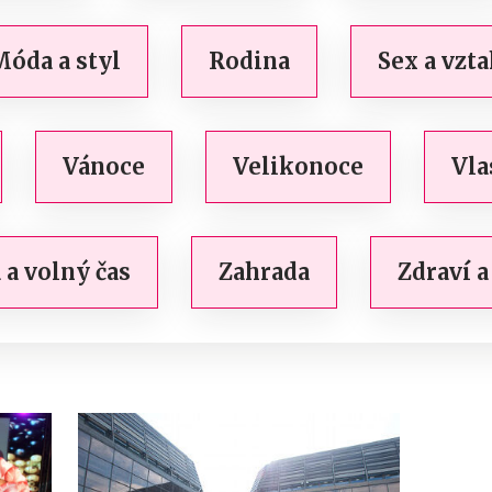
óda a styl
Rodina
Sex a vzt
Vánoce
Velikonoce
Vla
 a volný čas
Zahrada
Zdraví a