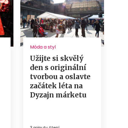
Móda a styl
Užijte si skvělý
den s originální
tvorbou a oslavte
začátek léta na
Dyzajn márketu
3 minuty čtení