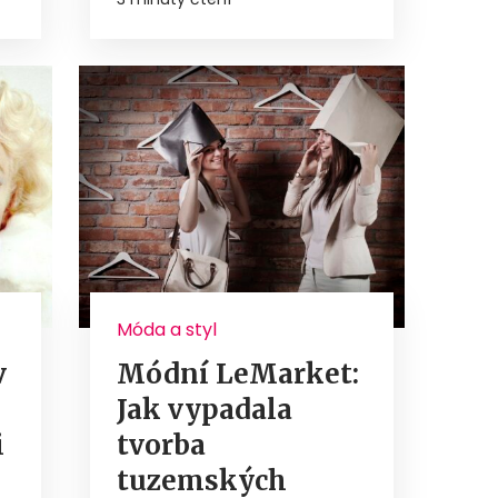
Móda a styl
v
Módní LeMarket:
Jak vypadala
i
tvorba
tuzemských