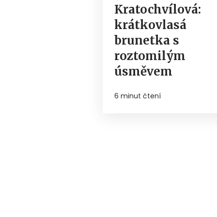
Kratochvílová:
krátkovlasá
brunetka s
roztomilým
úsměvem
6 minut čtení