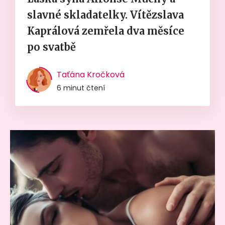
slavné skladatelky. Vítězslava
Kaprálová zemřela dva měsíce
po svatbě
Taťána Kročková
6 minut čtení