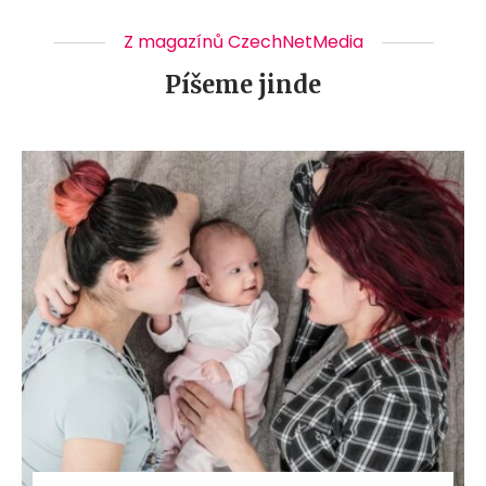
Z magazínů CzechNetMedia
Píšeme jinde