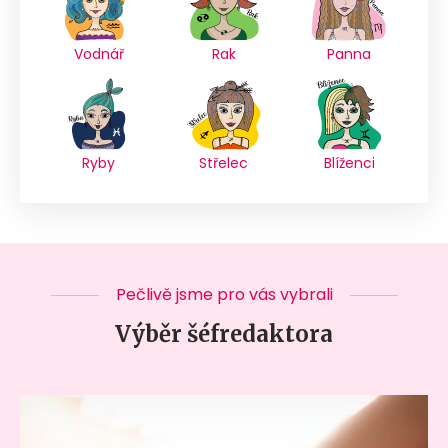
Vodnář
Rak
Panna
Ryby
Střelec
Blíženci
Pečlivě jsme pro vás vybrali
Výběr šéfredaktora