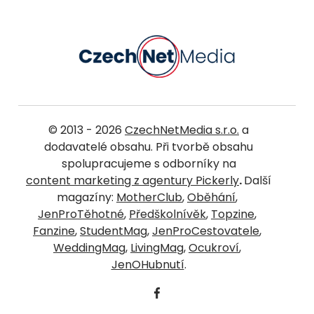
© 2013 - 2026
CzechNetMedia s.r.o.
a
dodavatelé obsahu. Při tvorbě obsahu
spolupracujeme s odborníky na
content marketing z agentury Pickerly
.
Další
magazíny:
MotherClub
,
Oběhání
,
JenProTěhotné
,
Předškolnívěk
,
Topzine
,
Fanzine
,
StudentMag
,
JenProCestovatele
,
WeddingMag
,
LivingMag
,
Ocukroví
,
JenOHubnutí
.