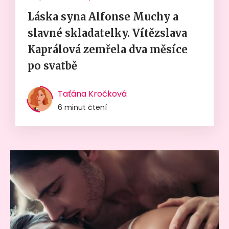
Láska syna Alfonse Muchy a
slavné skladatelky. Vítězslava
Kaprálová zemřela dva měsíce
po svatbě
Taťána Kročková
6 minut čtení