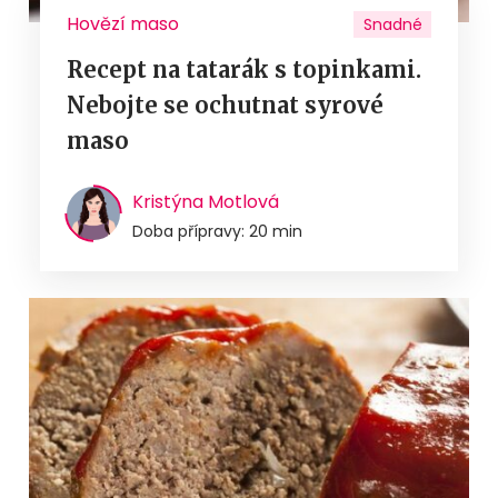
Hovězí maso
Snadné
Recept na tatarák s topinkami.
Nebojte se ochutnat syrové
maso
Kristýna Motlová
Doba přípravy: 20 min