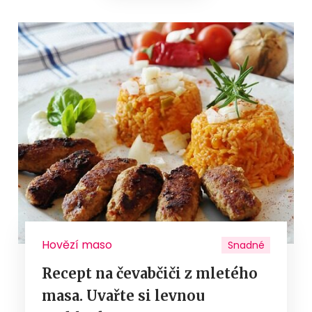
Hovězí maso
Snadné
Recept na čevabčiči z mletého
masa. Uvařte si levnou