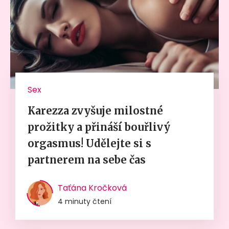
Sex
Karezza zvyšuje milostné
prožitky a přináší bouřlivý
orgasmus! Udělejte si s
partnerem na sebe čas
Taťána Kročková
4 minuty čtení