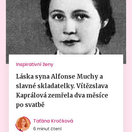
Inspirativní ženy
Láska syna Alfonse Muchy a
slavné skladatelky. Vítězslava
Kaprálová zemřela dva měsíce
po svatbě
Taťána Kročková
6 minut čtení