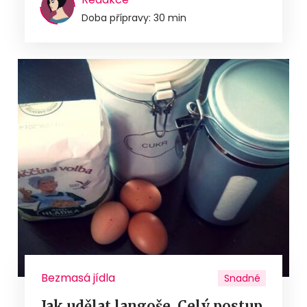
Doba přípravy: 30 min
Bezmasá jídla
Snadné
Jak udělat langoše. Celý postup