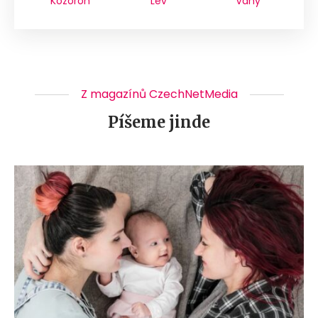
Kozoroh
Lev
Váhy
Z magazínů CzechNetMedia
Píšeme jinde