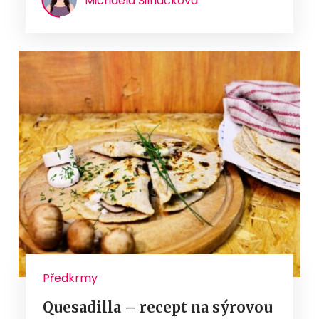
Michaela Šilháčková
Předkrmy
Quesadilla – recept na sýrovou