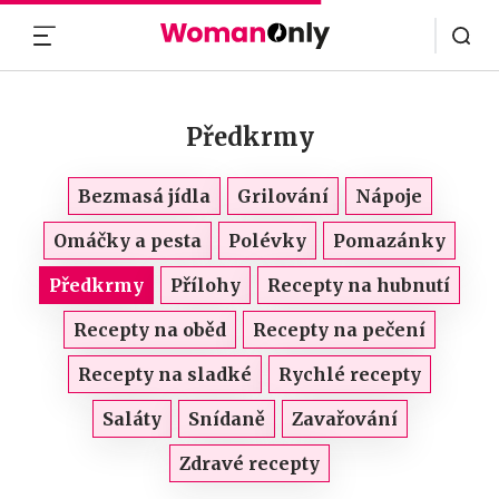
MENU
Předkrmy
Bezmasá jídla
Grilování
Nápoje
Omáčky a pesta
Polévky
Pomazánky
Předkrmy
Přílohy
Recepty na hubnutí
Recepty na oběd
Recepty na pečení
Recepty na sladké
Rychlé recepty
Saláty
Snídaně
Zavařování
Zdravé recepty