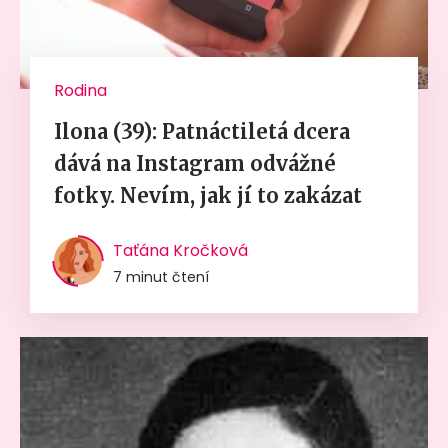
Rodina
Ilona (39): Patnáctiletá dcera
dává na Instagram odvážné
fotky. Nevím, jak jí to zakázat
Taťána Kročková
7 minut čtení