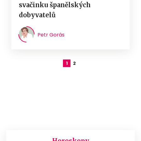
svačinku španělských
dobyvatelů
Petr Gorás
1
2
Horoskopy