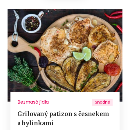
Bezmasá jídla
Snadné
Grilovaný patizon s česnekem
a bylinkami