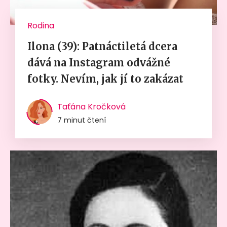
Rodina
Ilona (39): Patnáctiletá dcera
dává na Instagram odvážné
fotky. Nevím, jak jí to zakázat
Taťána Kročková
7 minut čtení