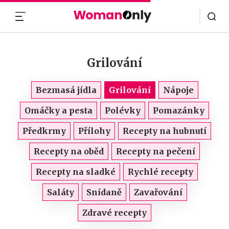
MENU
Grilování
Bezmasá jídla
Grilování
Nápoje
Omáčky a pesta
Polévky
Pomazánky
Předkrmy
Přílohy
Recepty na hubnutí
Recepty na oběd
Recepty na pečení
Recepty na sladké
Rychlé recepty
Saláty
Snídaně
Zavařování
Zdravé recepty