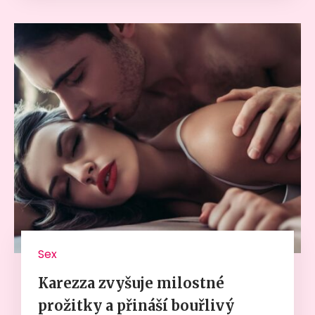
Sex
Karezza zvyšuje milostné
prožitky a přináší bouřlivý