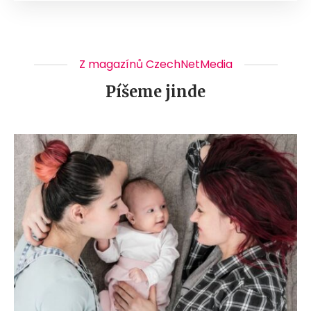
Z magazínů CzechNetMedia
Píšeme jinde