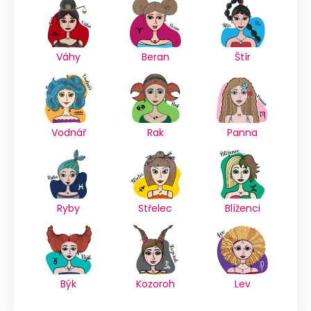
Váhy
Beran
Štír
Vodnář
Rak
Panna
Ryby
Střelec
Blíženci
Býk
Kozoroh
Lev