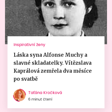
Inspirativní ženy
Láska syna Alfonse Muchy a
slavné skladatelky. Vítězslava
Kaprálová zemřela dva měsíce
po svatbě
Taťána Kročková
6 minut čtení