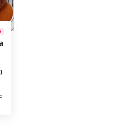
é
a
u
30