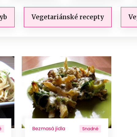
ryb
Vegetariánské recepty
Ve
Bezmasá jídla
é
Snadné