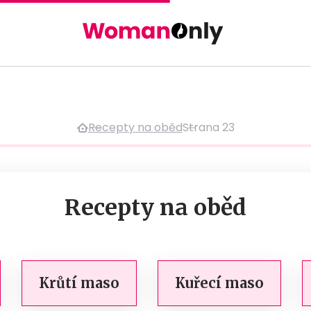
Recepty na oběd
Strana 23
Recepty na oběd
Krůtí maso
Kuřecí maso