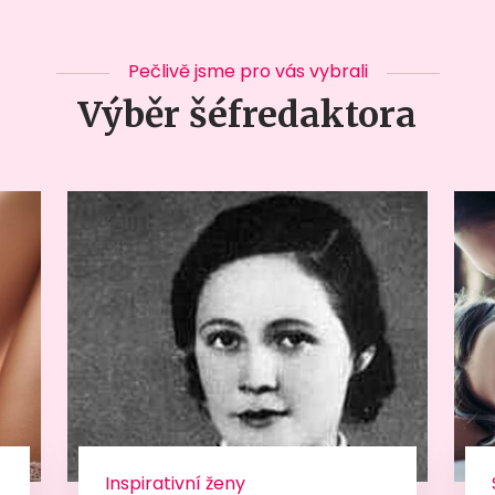
Pečlivě jsme pro vás vybrali
Výběr šéfredaktora
Inspirativní ženy