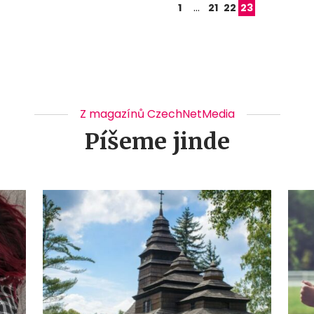
…
1
21
22
23
Z magazínů CzechNetMedia
Píšeme jinde