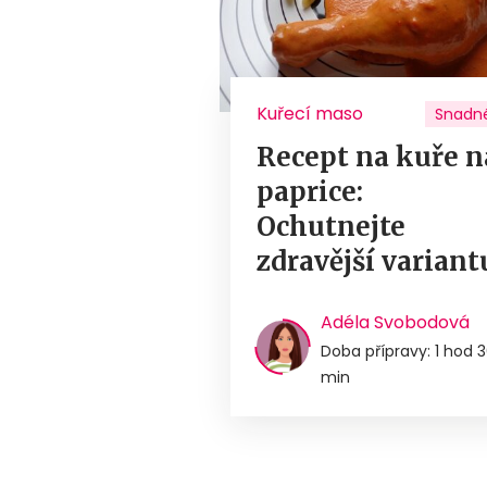
Kuřecí maso
Snadn
Recept na kuře n
paprice:
Ochutnejte
zdravější variant
Adéla Svobodová
Doba přípravy: 1 hod 
min