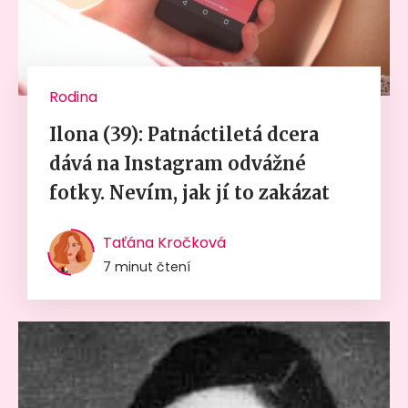
Rodina
Ilona (39): Patnáctiletá dcera
dává na Instagram odvážné
fotky. Nevím, jak jí to zakázat
Taťána Kročková
7 minut čtení