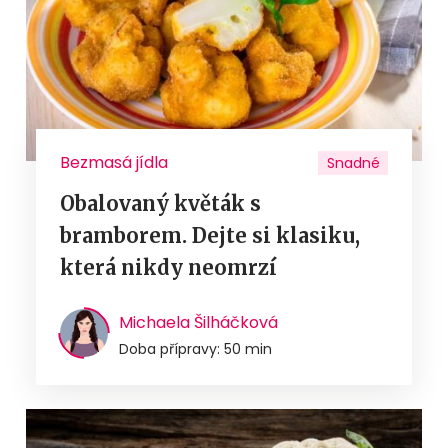
Bezmasá jídla
Snadné
Obalovaný květák s
bramborem. Dejte si klasiku,
která nikdy neomrzí
Michaela Šilháčková
Doba přípravy: 50 min