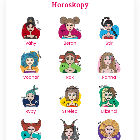
Horoskopy
Váhy
Beran
Štír
Vodnář
Rak
Panna
Ryby
Střelec
Blíženci