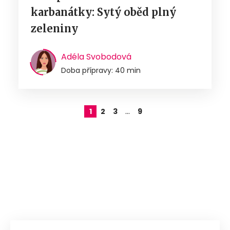
karbanátky: Sytý oběd plný
zeleniny
Adéla Svobodová
Doba přípravy: 40 min
…
1
2
3
9