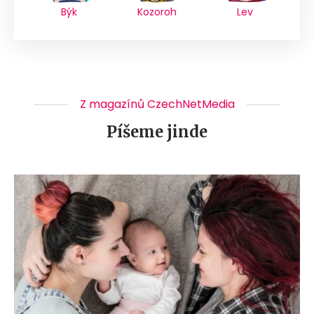
Býk
Kozoroh
Lev
Z magazínů CzechNetMedia
Píšeme jinde