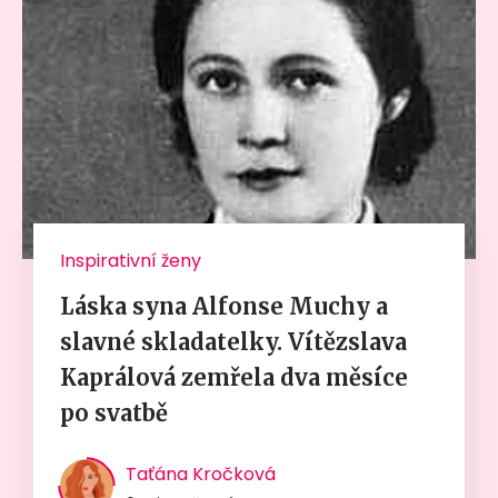
Inspirativní ženy
Láska syna Alfonse Muchy a
slavné skladatelky. Vítězslava
Kaprálová zemřela dva měsíce
po svatbě
Taťána Kročková