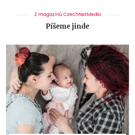
Z magazínů CzechNetMedia
Píšeme jinde