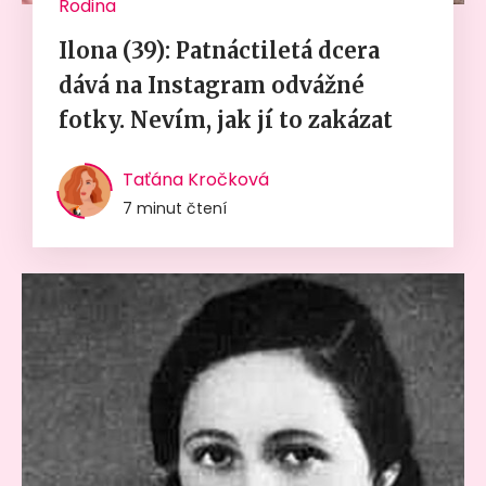
Rodina
Ilona (39): Patnáctiletá dcera
dává na Instagram odvážné
fotky. Nevím, jak jí to zakázat
Taťána Kročková
7 minut čtení