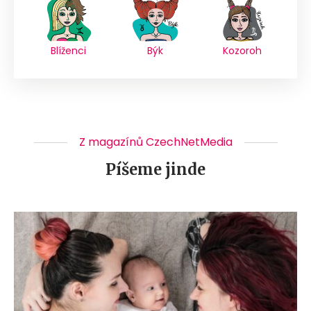
Blíženci
Býk
Kozoroh
Z magazínů CzechNetMedia
Píšeme jinde