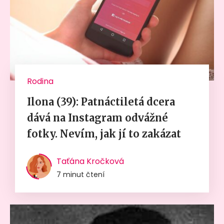
Rodina
Ilona (39): Patnáctiletá dcera
dává na Instagram odvážné
fotky. Nevím, jak jí to zakázat
Taťána Kročková
7 minut čtení