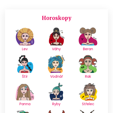
Horoskopy
Lev
Váhy
Beran
Štír
Vodnář
Rak
Panna
Ryby
Střelec