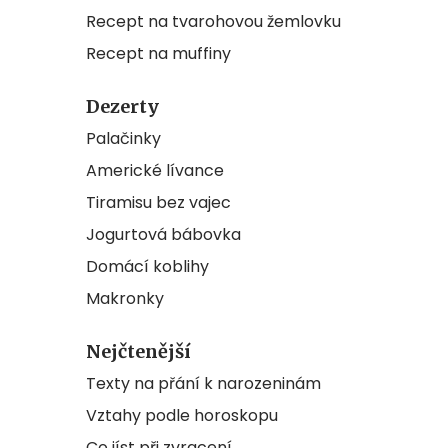
Recept na tvarohovou žemlovku
Recept na muffiny
Dezerty
Palačinky
Americké lívance
Tiramisu bez vajec
Jogurtová bábovka
Domácí koblihy
Makronky
Nejčtenější
Texty na přání k narozeninám
Vztahy podle horoskopu
Co jíst při zvracení