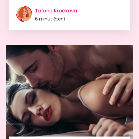
Taťána Kročková
6 minut čtení