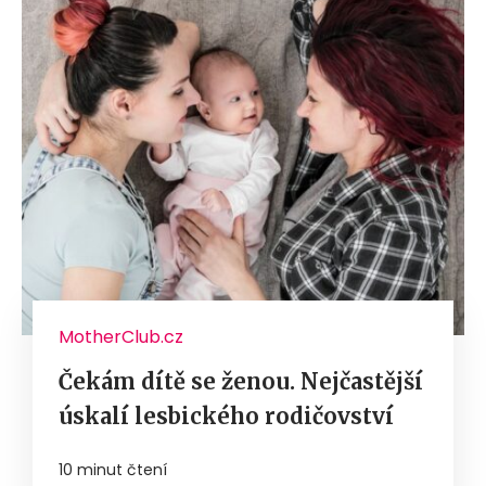
MotherClub.cz
Čekám dítě se ženou. Nejčastější
úskalí lesbického rodičovství
10 minut čtení