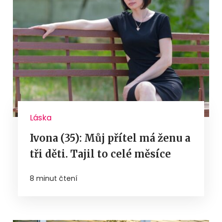
Láska
Ivona (35): Můj přítel má ženu a
tři děti. Tajil to celé měsíce
8 minut čtení