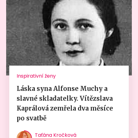
Inspirativní ženy
Láska syna Alfonse Muchy a
slavné skladatelky. Vítězslava
Kaprálová zemřela dva měsíce
po svatbě
Taťána Kročková