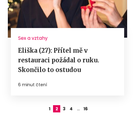
Sex a vztahy
Eliška (27): Přítel mě v
restauraci požádal o ruku.
Skončilo to ostudou
6 minut čtení
…
1
2
3
4
16