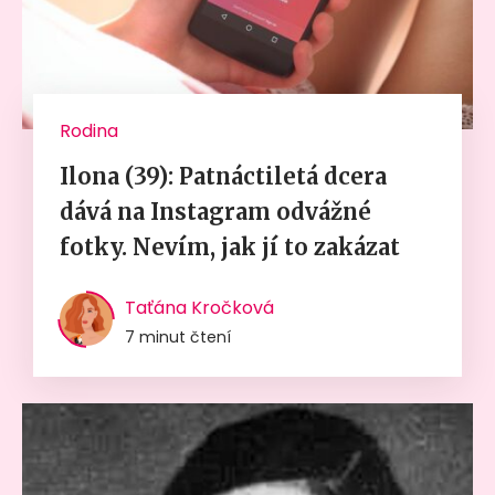
Rodina
Ilona (39): Patnáctiletá dcera
dává na Instagram odvážné
fotky. Nevím, jak jí to zakázat
Taťána Kročková
7 minut čtení