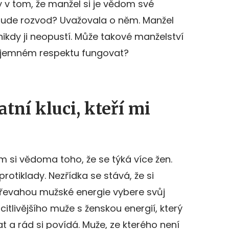
v tom, že manžel si je vědom své
 Bude rozvod? Uvažovala o něm. Manžel
 a nikdy ji neopustí. Může takové manželství
zájemném respektu fungovat?
atní kluci, kteří mi
m si vědoma toho, že se týká více žen.
 protiklady. Nezřídka se stává, že si
řevahou mužské energie vybere svůj
citlivějšího muže s ženskou energií, který
t a rád si povídá. Muže, ze kterého není