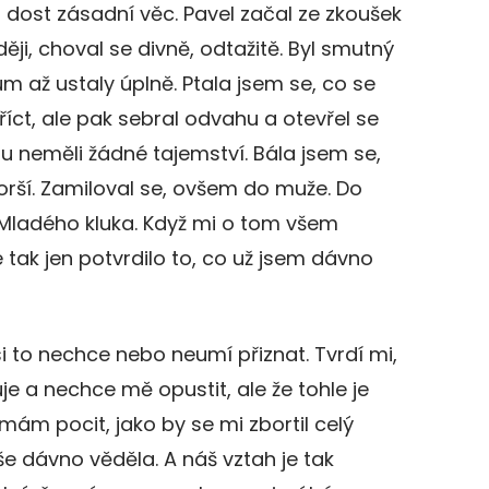
a dost zásadní věc. Pavel začal ze zkoušek
ji, choval se divně, odtažitě. Byl smutný
m až ustaly úplně. Ptala jsem se, co se
říct, ale pak sebral odvahu a otevřel se
u neměli žádné tajemství. Bála jsem se,
horší. Zamiloval se, ovšem do muže. Do
 Mladého kluka. Když mi o tom všem
e tak jen potvrdilo to, co už jsem dávno
i to nechce nebo neumí přiznat. Tvrdí mi,
uje a nechce mě opustit, ale že tohle je
emám pocit, jako by se mi zbortil celý
uše dávno věděla. A náš vztah je tak