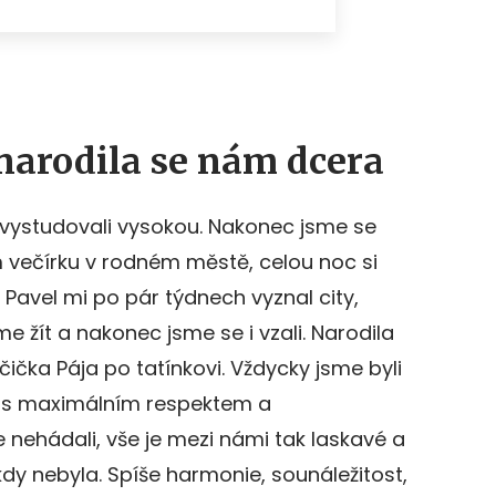
 narodila se nám dcera
i, vystudovali vysokou. Nakonec jsme se
 večírku v rodném městě, celou noc si
. Pavel mi po pár týdnech vyznal city,
e žít a nakonec jsme se i vzali. Narodila
ička Pája po tatínkovi. Vždycky jsme byli
e, s maximálním respektem a
nehádali, vše je mezi námi tak laskavé a
kdy nebyla. Spíše harmonie, sounáležitost,