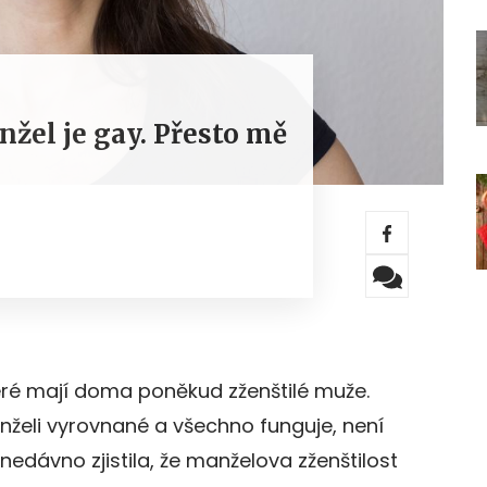
nžel je gay. Přesto mě
eré mají doma poněkud zženštilé muže.
nželi vyrovnané a všechno funguje, není
nedávno zjistila, že manželova zženštilost