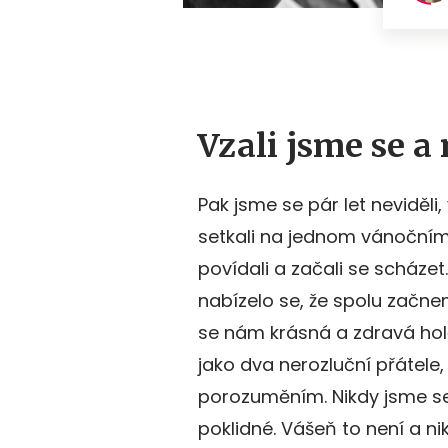
Vzali jsme se a
Pak jsme se pár let neviděl
setkali na jednom vánočním
povídali a začali se scházet
nabízelo se, že spolu začnem
se nám krásná a zdravá holč
jako dva nerozluční přátel
porozuměním. Nikdy jsme se 
poklidné. Vášeň to není a ni