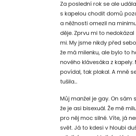
Za poslední rok se ale udál
s kapelou chodit domů pozdě
a něžnosti omezil na minimu
děje. Zprvu mi to nedokázal 
mi. My jsme nikdy před sebo
že má milenku, ale bylo to 
nového klávesáka z kapely.
povídal, tak plakal. A mně s
tušila…
Můj manžel je gay. On sám s
že je asi bisexuál. Že mě mil
pro něj moc silné. Víte, já n
svět. Já to kdesi v hloubi d