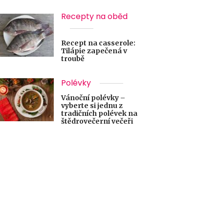
Recepty na oběd
Recept na casserole:
Tilápie zapečená v
troubě
Polévky
Vánoční polévky –
vyberte si jednu z
tradičních polévek na
štědrovečerní večeři