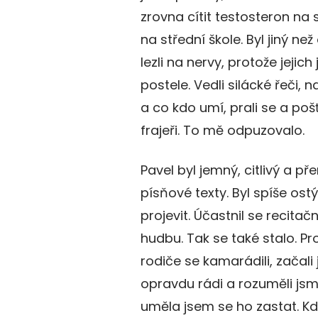
zrovna cítit testosteron na
na střední škole. Byl jiný než
lezli na nervy, protože jejic
postele. Vedli silácké řeči, 
a co kdo umí, prali se a pošť
frajeři. To mě odpuzovalo.
Pavel byl jemný, citlivý a př
písňové texty. Byl spíše os
projevit. Účastnil se recita
hudbu. Tak se také stalo. Pr
rodiče se kamarádili, začali 
opravdu rádi a rozuměli jsm
uměla jsem se ho zastat. Kd