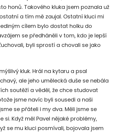
 sto honů. Takového kluka jsem poznala už
 ostatní a tím mě zaujal. Ostatní kluci mi
h jediným cílem bylo dostat holku do
navzájem se předháněli v tom, kdo je lepší
uchovali, byli sprostí a chovali se jako
emýšlivý kluk. Hrál na kytaru a psal
týchavý, ale jeho umělecká duše se nebála
čních soutěží a věděl, že chce studovat
otože jsme navíc byli sousedi a naši
jsme se přáteli i my dva. Měli jsme se
e si. Když měl Pavel nějaké problémy,
yž se mu kluci posmívali, bojovala jsem