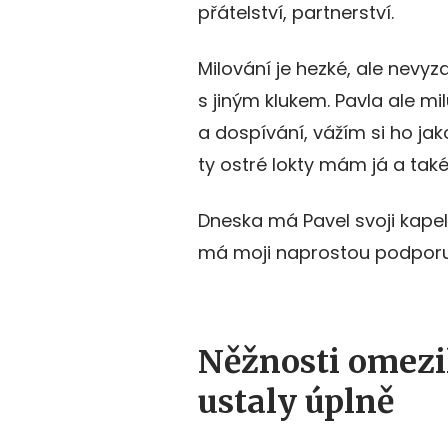
přátelství, partnerství.
Milování je hezké, ale nevyz
s jiným klukem. Pavla ale mil
a dospívání, vážím si ho jak
ty ostré lokty mám já a také
Dneska má Pavel svoji kapelu
má moji naprostou podporu
Něžnosti omez
ustaly úplně