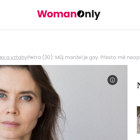
ex a vztahy
Petra (30): Můj manžel je gay. Přesto mě neop