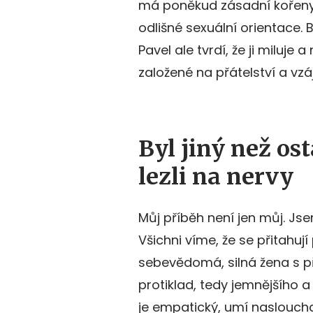
má poněkud zásadní kořeny 
odlišné sexuální orientace.
Pavel ale tvrdí, že ji miluje
založené na přátelství a v
Byl jiný než ost
lezli na nervy
Můj příběh není jen můj. Jse
Všichni víme, že se přitahují
sebevědomá, silná žena s p
protiklad, tedy jemnějšího a 
je empatický, umí nasloucha