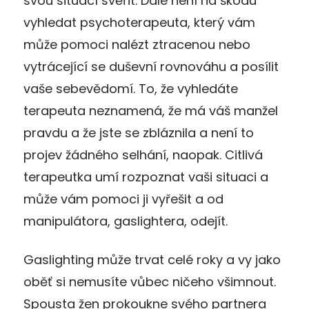
svou situací svěřit. Dále není na škodu
vyhledat psychoterapeuta, který vám
může pomoci nalézt ztracenou nebo
vytrácející se duševní rovnováhu a posílit
vaše sebevědomí. To, že vyhledáte
terapeuta neznamená, že má váš manžel
pravdu a že jste se zbláznila a není to
projev žádného selhání, naopak. Citlivá
terapeutka umí rozpoznat vaši situaci a
může vám pomoci ji vyřešit a od
manipulátora, gaslightera, odejít.
Gaslighting může trvat celé roky a vy jako
oběť si nemusíte vůbec ničeho všimnout.
Spousta žen prokoukne svého partnera