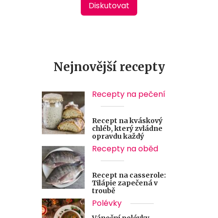
Diskutovat
Nejnovější recepty
Recepty na pečení
Recept na kváskový
chléb, který zvládne
opravdu každý
Recepty na oběd
Recept na casserole:
Tilápie zapečená v
troubě
Polévky
Vánoční polévky –