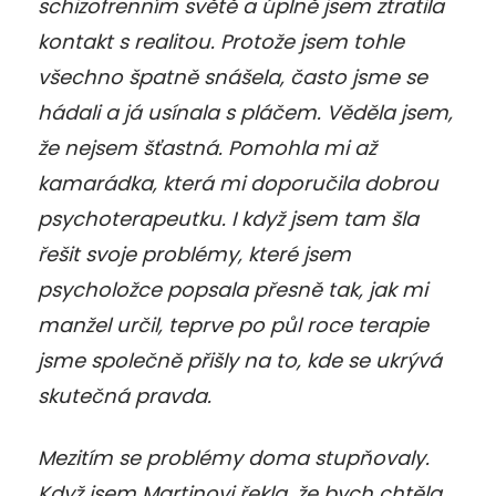
schizofrenním světě a úplně jsem ztratila
kontakt s realitou. Protože jsem tohle
všechno špatně snášela, často jsme se
hádali a já usínala s pláčem. Věděla jsem,
že nejsem šťastná. Pomohla mi až
kamarádka, která mi doporučila dobrou
psychoterapeutku. I když jsem tam šla
řešit svoje problémy, které jsem
psycholožce popsala přesně tak, jak mi
manžel určil, teprve po půl roce terapie
jsme společně přišly na to, kde se ukrývá
skutečná pravda.
Mezitím se problémy doma stupňovaly.
Když jsem Martinovi řekla, že bych chtěla