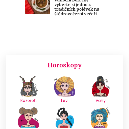
vyberte si jednu z
tradičních polévek na
štědrovečerní večeři
Horoskopy
Kozoroh
Lev
Váhy