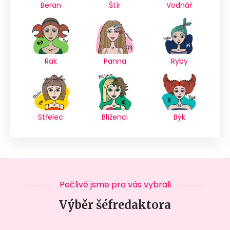
Beran
Štír
Vodnář
Rak
Panna
Ryby
Střelec
Blíženci
Býk
Pečlivě jsme pro vás vybrali
Výběr šéfredaktora