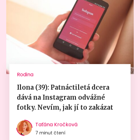
Rodina
Ilona (39): Patnáctiletá dcera
dává na Instagram odvážné
fotky. Nevím, jak jí to zakázat
Taťána Kročková
7 minut čtení