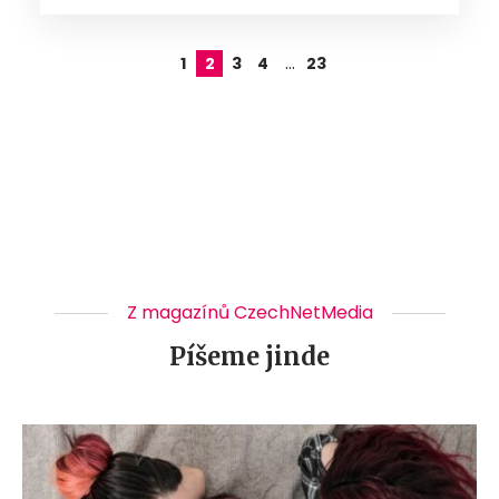
…
1
2
3
4
23
Z magazínů CzechNetMedia
Píšeme jinde