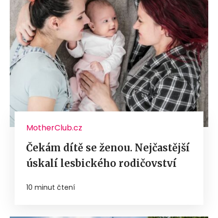
MotherClub.cz
Čekám dítě se ženou. Nejčastější
úskalí lesbického rodičovství
10 minut čtení