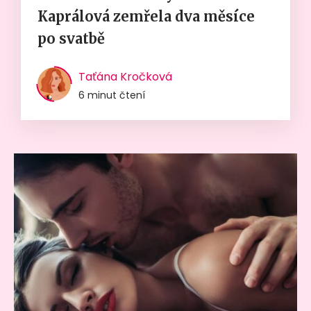
Kaprálová zemřela dva měsíce
po svatbě
Taťána Kročková
6 minut čtení