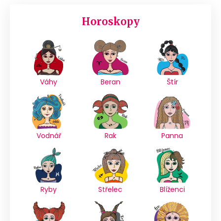
Horoskopy
Váhy
Beran
Štír
Vodnář
Rak
Panna
Ryby
Střelec
Blíženci