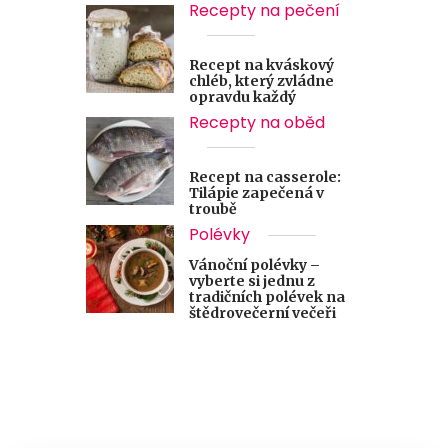
Recepty na pečení
Recept na kváskový
chléb, který zvládne
opravdu každý
Recepty na oběd
Recept na casserole:
Tilápie zapečená v
troubě
Polévky
Vánoční polévky –
vyberte si jednu z
tradičních polévek na
štědrovečerní večeři