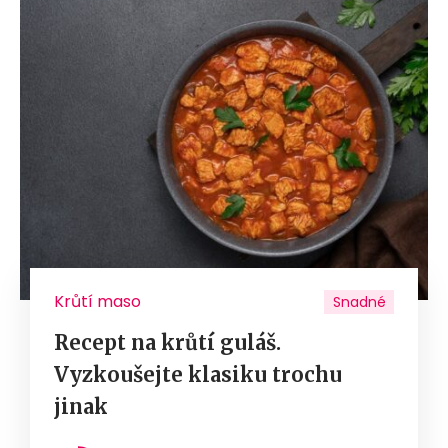
Krůtí maso
Snadné
Recept na krůtí guláš.
Vyzkoušejte klasiku trochu
jinak