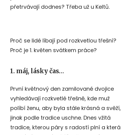
přetrvávají dodnes? Třeba už u Keltů.
Proč se lidé líbají pod rozkvetlou třešní?
Proč je 1. květen svátkem práce?
1. máj, lásky čas…
První květnový den zamilované dvojice
vyhledávají rozkvetlé třešně, kde muž
políbí ženu, aby byla stále krásná a svěží,
jinak podle tradice uschne. Dnes vžitá
tradice, kterou páry s radostí plní a která