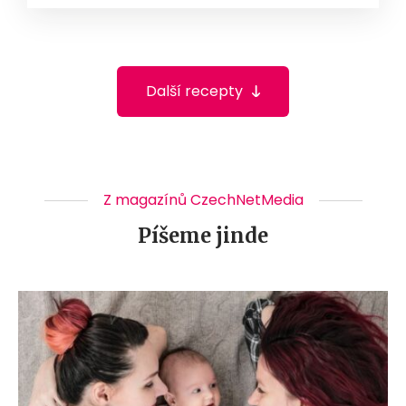
Další recepty
Z magazínů CzechNetMedia
Píšeme jinde