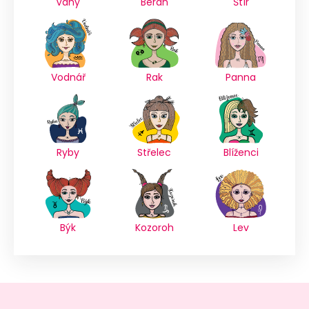
Váhy
Beran
Štír
Vodnář
Rak
Panna
Ryby
Střelec
Blíženci
Býk
Kozoroh
Lev