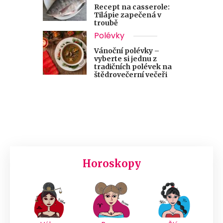
Recept na casserole:
Tilápie zapečená v
troubě
Polévky
Vánoční polévky –
vyberte si jednu z
tradičních polévek na
štědrovečerní večeři
Horoskopy