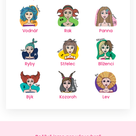
Vodnář
Rak
Panna
Ryby
Střelec
Blíženci
Býk
Kozoroh
Lev