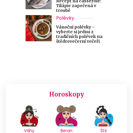
Recept na casserole:
Tilápie zapečená v
troubě
Polévky
Vánoční polévky –
vyberte si jednu z
tradičních polévek na
štědrovečerní večeři
Horoskopy
Váhy
Beran
Štír