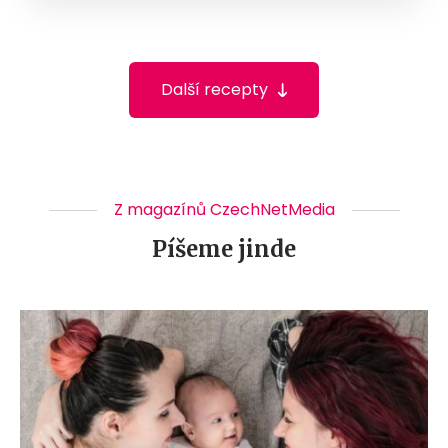
Další recepty
Z magazínů CzechNetMedia
Píšeme jinde