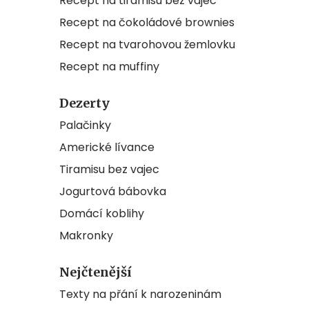
Recept na tiramisu bez vajec
Recept na čokoládové brownies
Recept na tvarohovou žemlovku
Recept na muffiny
Dezerty
Palačinky
Americké lívance
Tiramisu bez vajec
Jogurtová bábovka
Domácí koblihy
Makronky
Nejčtenější
Texty na přání k narozeninám