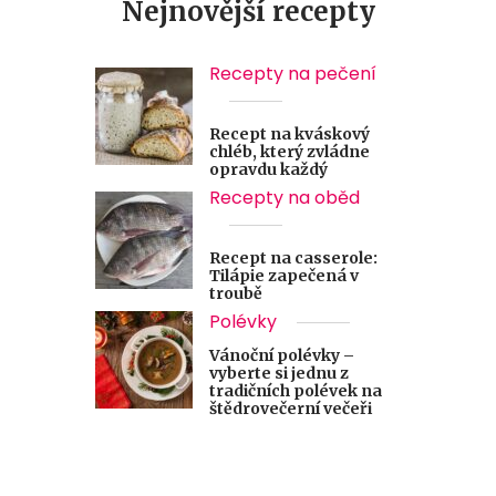
Nejnovější recepty
Recepty na pečení
Recept na kváskový
chléb, který zvládne
opravdu každý
Recepty na oběd
Recept na casserole:
Tilápie zapečená v
troubě
Polévky
Vánoční polévky –
vyberte si jednu z
tradičních polévek na
štědrovečerní večeři