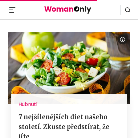
MENU
Hubnutí
7 nejšílenějších diet našeho
století. Zkuste předstírat, že
jíte