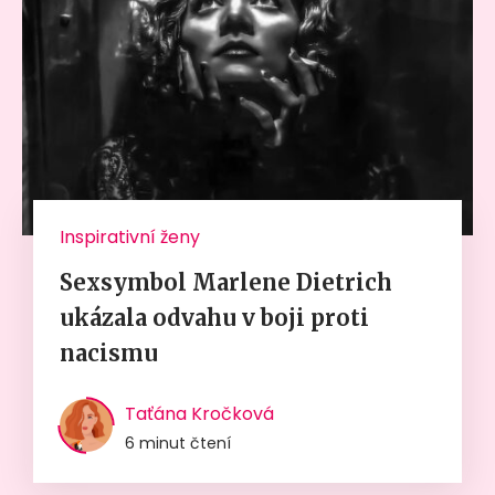
Inspirativní ženy
Sexsymbol Marlene Dietrich
ukázala odvahu v boji proti
nacismu
Taťána Kročková
6 minut čtení