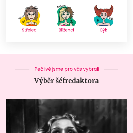
Střelec
Blíženci
Býk
Pečlivě jsme pro vás vybrali
Výběr šéfredaktora