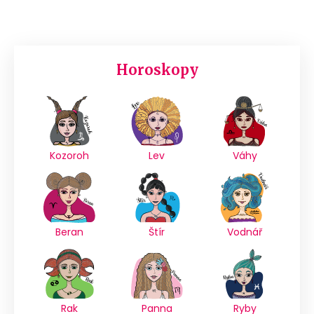
Horoskopy
Kozoroh
Lev
Váhy
Beran
Štír
Vodnář
Rak
Panna
Ryby