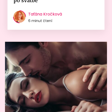
po svatbě
Taťána Kročková
6 minut čtení