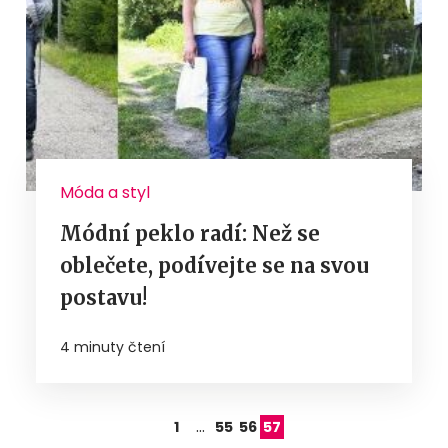
Móda a styl
Módní peklo radí: Než se
oblečete, podívejte se na svou
postavu!
4 minuty čtení
…
1
55
56
57