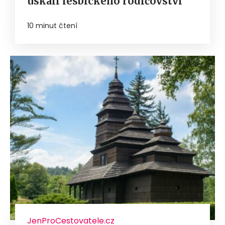
úskalí lesbického rodičovství
10 minut čtení
JenProCestovatele.cz