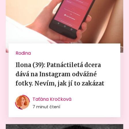
Rodina
Ilona (39): Patnáctiletá dcera
dává na Instagram odvážné
fotky. Nevím, jak jí to zakázat
Taťána Kročková
7 minut čtení