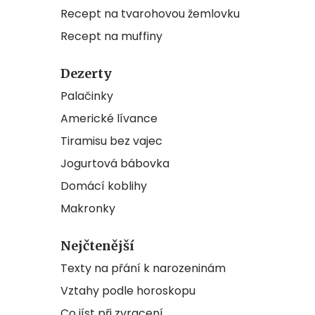
Recept na tvarohovou žemlovku
Recept na muffiny
Dezerty
Palačinky
Americké lívance
Tiramisu bez vajec
Jogurtová bábovka
Domácí koblihy
Makronky
Nejčtenější
Texty na přání k narozeninám
Vztahy podle horoskopu
Co jíst při zvracení