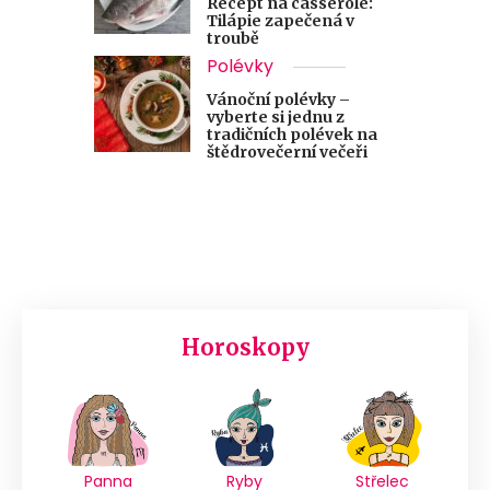
Recept na casserole:
Tilápie zapečená v
troubě
Polévky
Vánoční polévky –
vyberte si jednu z
tradičních polévek na
štědrovečerní večeři
Horoskopy
Panna
Ryby
Střelec