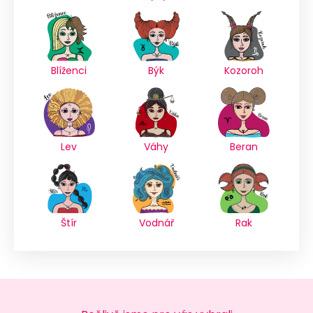
Blíženci
Býk
Kozoroh
Lev
Váhy
Beran
Štír
Vodnář
Rak