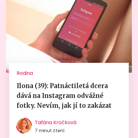
Rodina
Ilona (39): Patnáctiletá dcera
dává na Instagram odvážné
fotky. Nevím, jak jí to zakázat
Taťána Kročková
7 minut čtení