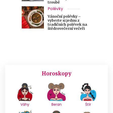
troubě
Polévky
Vánoční polévky –
vyberte si jednu z
tradičních polévek na
štědrovečerní večeři
Horoskopy
Váhy
Beran
Štír