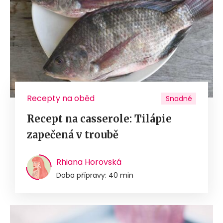
Recepty na oběd
Snadné
Recept na casserole: Tilápie
zapečená v troubě
Rhiana Horovská
Doba přípravy: 40 min