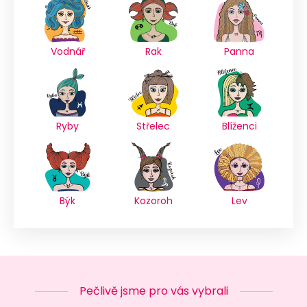
Vodnář
Rak
Panna
Ryby
Střelec
Blíženci
Býk
Kozoroh
Lev
Pečlivě jsme pro vás vybrali