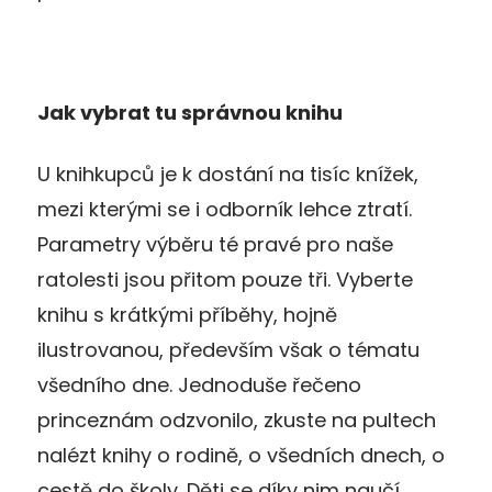
Jak vybrat tu správnou knihu
U knihkupců je k dostání na tisíc knížek,
mezi kterými se i odborník lehce ztratí.
Parametry výběru té pravé pro naše
ratolesti jsou přitom pouze tři. Vyberte
knihu s krátkými příběhy, hojně
ilustrovanou, především však o tématu
všedního dne. Jednoduše řečeno
princeznám odzvonilo, zkuste na pultech
nalézt knihy o rodině, o všedních dnech, o
cestě do školy. Děti se díky nim naučí