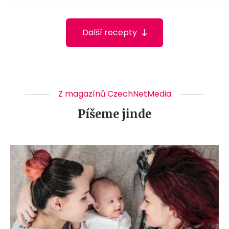
Další recepty
Z magazínů CzechNetMedia
Píšeme jinde