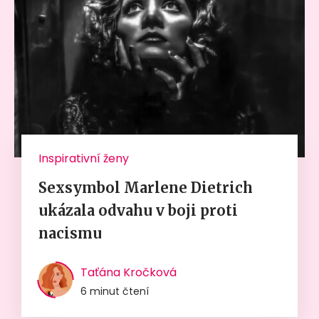
Inspirativní ženy
Sexsymbol Marlene Dietrich
ukázala odvahu v boji proti
nacismu
Taťána Kročková
6 minut čtení