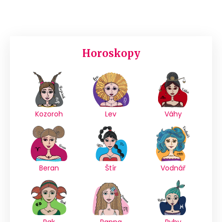
Horoskopy
Kozoroh
Lev
Váhy
Beran
Štír
Vodnář
Rak
Panna
Ryby