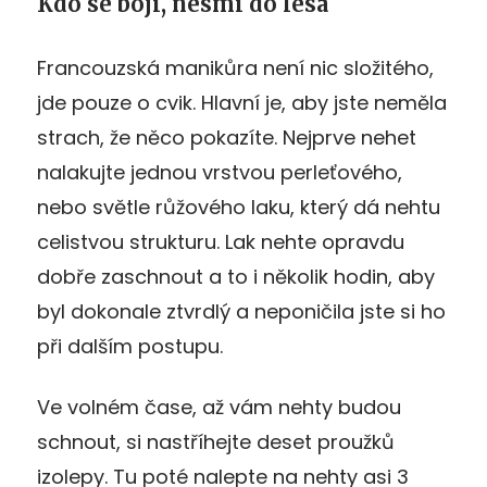
Kdo se bojí, nesmí do lesa
Francouzská manikůra není nic složitého,
jde pouze o cvik. Hlavní je, aby jste neměla
strach, že něco pokazíte. Nejprve nehet
nalakujte jednou vrstvou perleťového,
nebo světle růžového laku, který dá nehtu
celistvou strukturu. Lak nehte opravdu
dobře zaschnout a to i několik hodin, aby
byl dokonale ztvrdlý a neponičila jste si ho
při dalším postupu.
Ve volném čase, až vám nehty budou
schnout, si nastříhejte deset proužků
izolepy. Tu poté nalepte na nehty asi 3