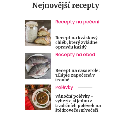
Nejnovější recepty
Recepty na pečení
Recept na kváskový
chléb, který zvládne
opravdu každý
Recepty na oběd
Recept na casserole:
Tilápie zapečená v
troubě
Polévky
Vánoční polévky –
vyberte si jednu z
tradičních polévek na
štědrovečerní večeři