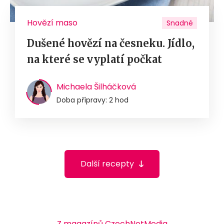
Hovězí maso
Snadné
Dušené hovězí na česneku. Jídlo,
na které se vyplatí počkat
Michaela Šilháčková
Doba přípravy: 2 hod
Další recepty
Z magazínů CzechNetMedia