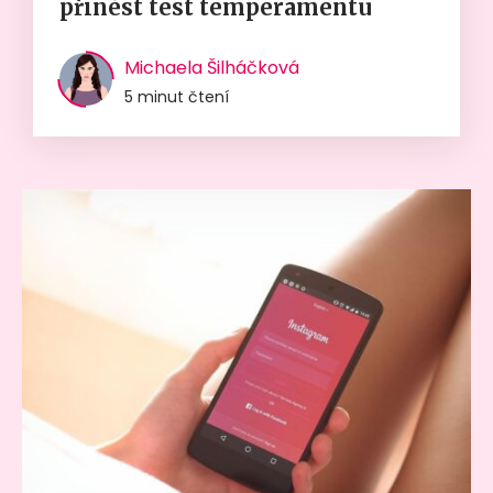
přinést test temperamentu
Michaela Šilháčková
5 minut čtení