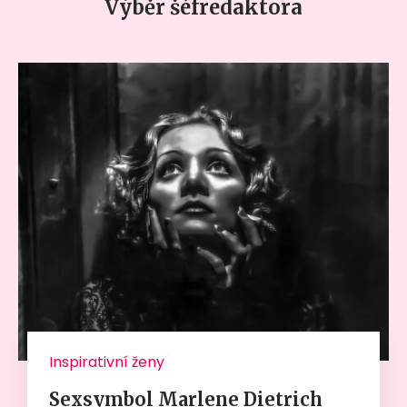
Výběr šéfredaktora
Inspirativní ženy
Sexsymbol Marlene Dietrich