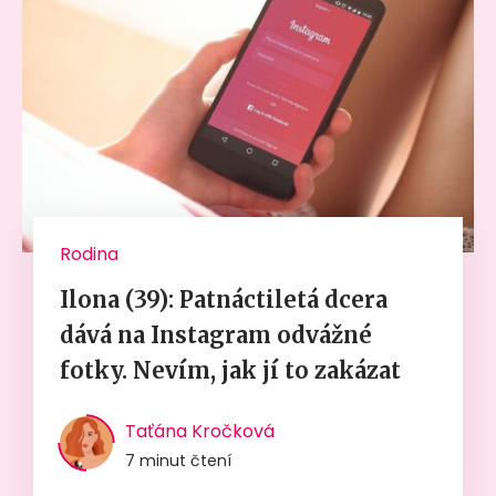
Rodina
Ilona (39): Patnáctiletá dcera
dává na Instagram odvážné
fotky. Nevím, jak jí to zakázat
Taťána Kročková
7 minut čtení