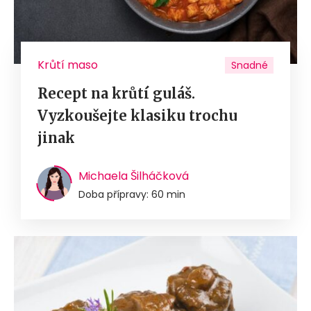
Krůtí maso
Snadné
Recept na krůtí guláš.
Vyzkoušejte klasiku trochu
jinak
Michaela Šilháčková
Doba přípravy: 60 min