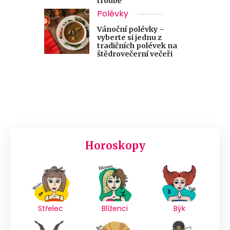
troubě
Polévky
Vánoční polévky –
vyberte si jednu z
tradičních polévek na
štědrovečerní večeři
Horoskopy
Střelec
Blíženci
Býk