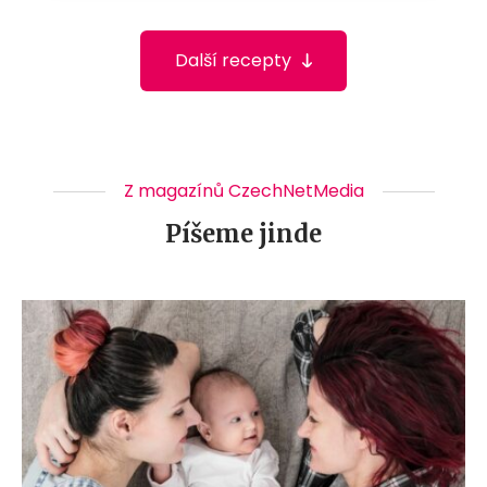
Další recepty
Z magazínů CzechNetMedia
Píšeme jinde