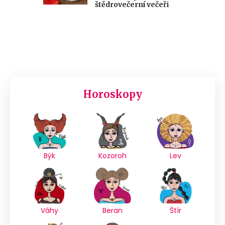
štědrovečerní večeři
Horoskopy
Býk
Kozoroh
Lev
Váhy
Beran
Štír