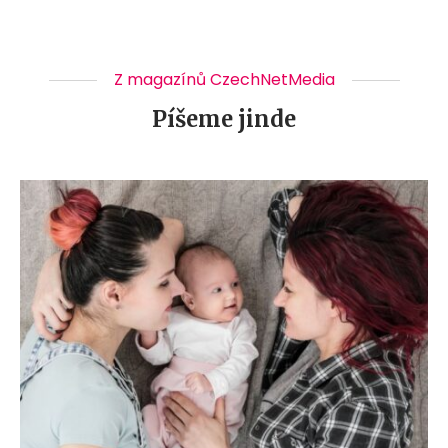
Z magazínů CzechNetMedia
Píšeme jinde