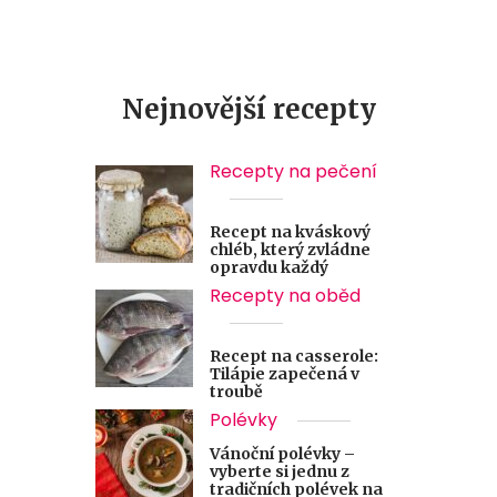
Nejnovější recepty
Recepty na pečení
Recept na kváskový
chléb, který zvládne
opravdu každý
Recepty na oběd
Recept na casserole:
Tilápie zapečená v
troubě
Polévky
Vánoční polévky –
vyberte si jednu z
tradičních polévek na