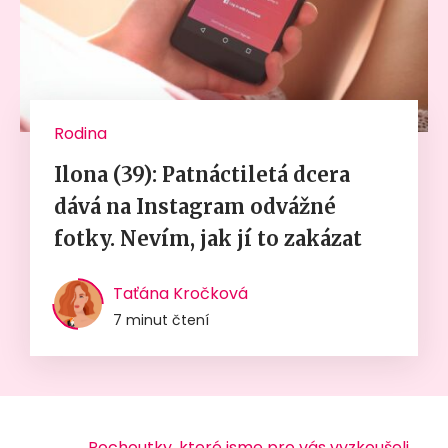
Rodina
Ilona (39): Patnáctiletá dcera
dává na Instagram odvážné
fotky. Nevím, jak jí to zakázat
Taťána Kročková
7 minut čtení
Pochoutky, které jsme pro vás vyzkoušeli