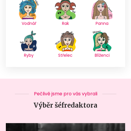
Vodnář
Rak
Panna
Ryby
Střelec
Blíženci
Pečlivě jsme pro vás vybrali
Výběr šéfredaktora