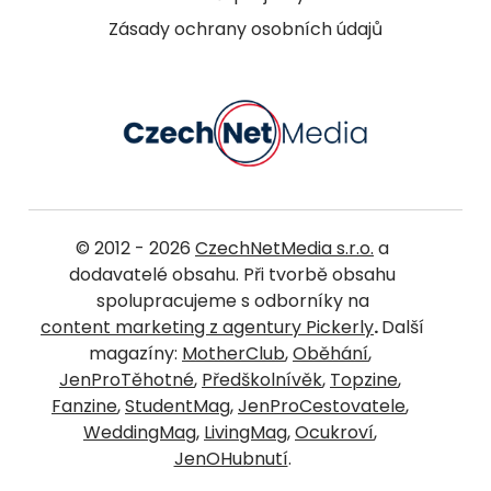
Zásady ochrany osobních údajů
© 2012 - 2026
CzechNetMedia s.r.o.
a
dodavatelé obsahu. Při tvorbě obsahu
spolupracujeme s odborníky na
content marketing z agentury Pickerly
.
Další
magazíny:
MotherClub
,
Oběhání
,
JenProTěhotné
,
Předškolnívěk
,
Topzine
,
Fanzine
,
StudentMag
,
JenProCestovatele
,
WeddingMag
,
LivingMag
,
Ocukroví
,
JenOHubnutí
.