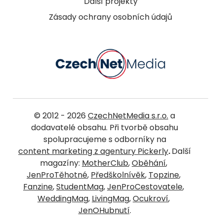
Další projekty
Zásady ochrany osobních údajů
© 2012 - 2026
CzechNetMedia s.r.o.
a
dodavatelé obsahu. Při tvorbě obsahu
spolupracujeme s odborníky na
content marketing z agentury Pickerly
.
Další
magazíny:
MotherClub
,
Oběhání
,
JenProTěhotné
,
Předškolnívěk
,
Topzine
,
Fanzine
,
StudentMag
,
JenProCestovatele
,
WeddingMag
,
LivingMag
,
Ocukroví
,
JenOHubnutí
.