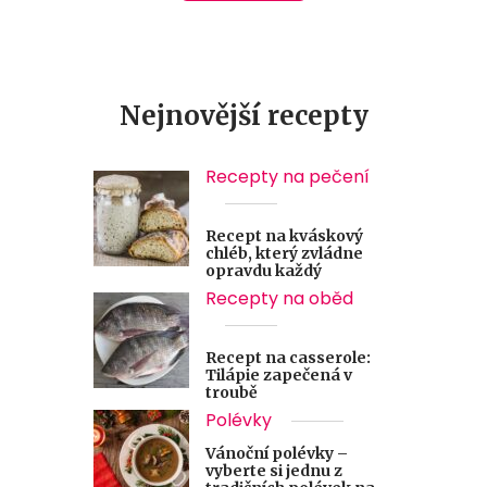
Nejnovější recepty
Recepty na pečení
Recept na kváskový
chléb, který zvládne
opravdu každý
Recepty na oběd
Recept na casserole:
Tilápie zapečená v
troubě
Polévky
Vánoční polévky –
vyberte si jednu z