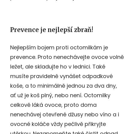
Prevence je nejlepší zbraň!
Nejlepším bojem proti octomilkám je
prevence. Proto nenechávejte ovoce volně
ležet, ale skladujte ho v lednici. Také
musíte pravidelně vynášet odpadkové
koše, a to minimálně jednou za dva dny,
ať už je koš plný, nebo není. Octomilky
celkově láká ovoce, proto doma
nenechávej otevřené džusy nebo víno a i
ovocné koláče vždy pečlivě přikryjte
utěrkou. Nezapomeňte také čistit odpad.