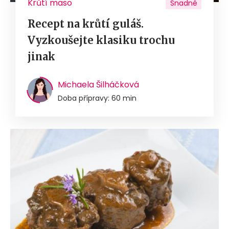
Krůtí maso
Snadné
Recept na krůtí guláš.
Vyzkoušejte klasiku trochu
jinak
Michaela Šilháčková
Doba přípravy: 60 min