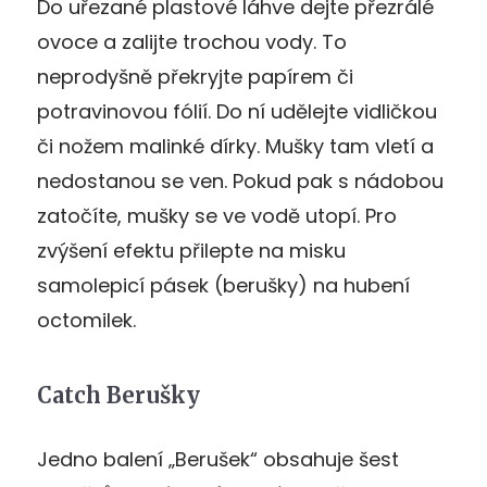
Do uřezané plastové láhve dejte přezrálé
ovoce a zalijte trochou vody. To
neprodyšně překryjte papírem či
potravinovou fólií. Do ní udělejte vidličkou
či nožem malinké dírky. Mušky tam vletí a
nedostanou se ven. Pokud pak s nádobou
zatočíte, mušky se ve vodě utopí. Pro
zvýšení efektu přilepte na misku
samolepicí pásek (berušky) na hubení
octomilek.
Catch Berušky
Jedno balení „Berušek“ obsahuje šest