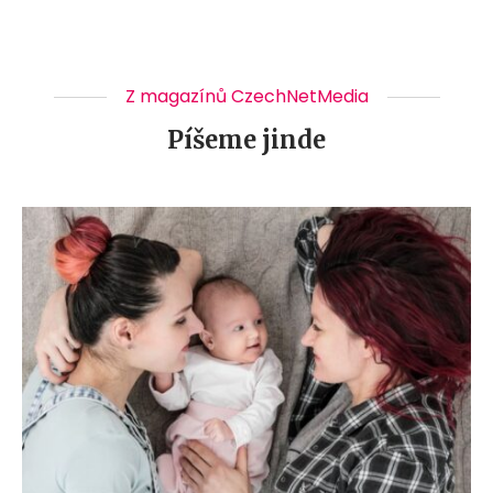
Z magazínů CzechNetMedia
Píšeme jinde