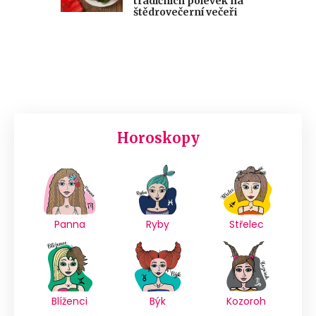
tradičních polévek na
štědrovečerní večeři
Horoskopy
Panna
Ryby
Střelec
Blíženci
Býk
Kozoroh