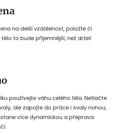
ena
ena na delší vzdálenost, položte či
 tělo to bude příjemnější, než držet
ho
íku používejte váhu celého těla. Netlačte
ly, ale zapojte do práce i svaly nohou,
k stane více dynamickou a přeprava
čí.