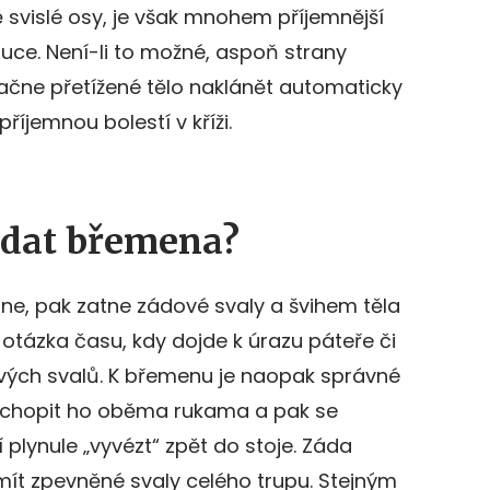
ě svislé osy, je však mnohem příjemnější
ruce. Není-li to možné, aspoň strany
 začne přetížené tělo naklánět automaticky
příjemnou bolestí v kříži.
edat břemena?
ne, pak zatne zádové svaly a švihem těla
 otázka času, kdy dojde k úrazu páteře či
vých svalů. K břemenu je naopak správné
, uchopit ho oběma rukama a pak se
plynule „vyvézt“ zpět do stoje. Záda
mít zpevněné svaly celého trupu. Stejným