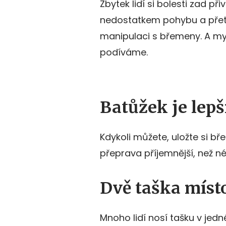
Zbytek lidí si bolesti zad p
nedostatkem pohybu a přet
manipulaci s břemeny. A m
podíváme.
Batůžek je lepš
Kdykoli můžete, uložte si b
přeprava příjemnější, než né
Dvě taška míst
Mnoho lidí nosí tašku v jed