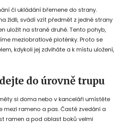
ihání či ukládání břemene do strany.
 na židli, svádí vzít předmět z jedné strany
 uložit na straně druhé. Tento pohyb,
ždíme meziobratlové ploténky. Proto se
m, kdykoli jej zdviháte a k místu uložení,
dejte do úrovně trupu
měty si doma nebo v kanceláři umístěte
ce mezi rameno a pas. Časté zvedání a
st ramen a pod oblast boků velmi