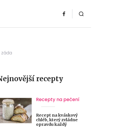
 záda
Nejnovější recepty
Recepty na pečení
Recept na kváskový
chléb, který zvládne
opravdu každý