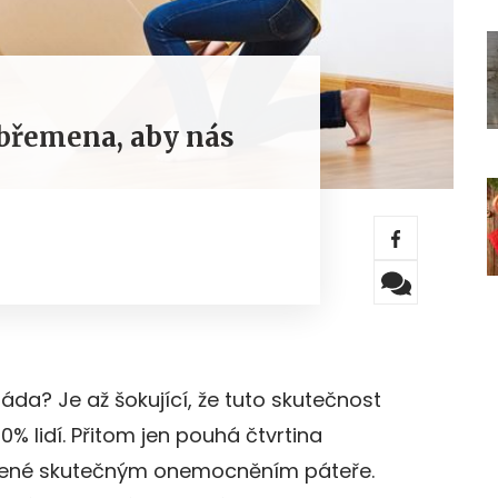
 břemena, aby nás
áda? Je až šokující, že tuto skutečnost
80% lidí. Přitom jen pouhá čtvrtina
bené skutečným onemocněním páteře.