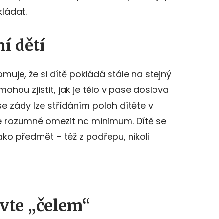
ládat.
í dětí
uje, že si dítě pokládá stále na stejný
mohou zjistit, jak je tělo v pase doslova
se zády lze střídáním poloh dítěte v
 je rozumné omezit na minimum. Dítě se
ko předmět – též z podřepu, nikoli
avte „čelem“