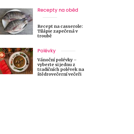
Recepty na oběd
Recept na casserole:
Tilápie zapečená v
troubě
Polévky
Vánoční polévky –
vyberte si jednu z
tradičních polévek na
štědrovečerní večeři