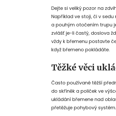
Dejte si veliký pozor na zdv
Například ve stoji, či v sedu
a pouhým otočením trupu jen
zvlášť je-li častý, doslova 
vždy k břemenu postavte čele
když břemeno pokládáte.
Těžké věci uklá
Často používané těžší před
do skříněk a poliček ve výš
ukládání břemene nad obla
přetěžuje pohybový systém.