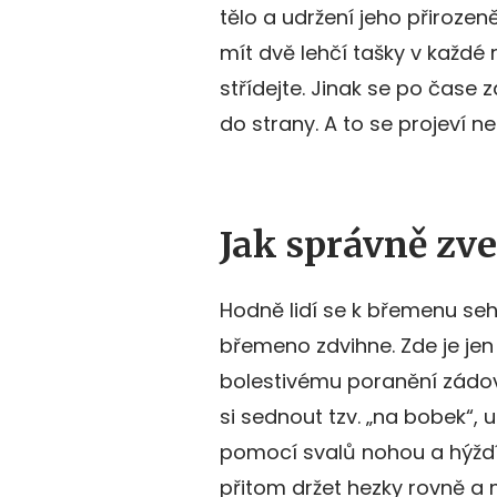
tělo a udržení jeho přirozen
mít dvě lehčí tašky v každé 
střídejte. Jinak se po čase
do strany. A to se projeví ne
Jak správně zv
Hodně lidí se k břemenu seh
břemeno zdvihne. Zde je jen
bolestivému poranění zádo
si sednout tzv. „na bobek“
pomocí svalů nohou a hýždí 
přitom držet hezky rovně a 