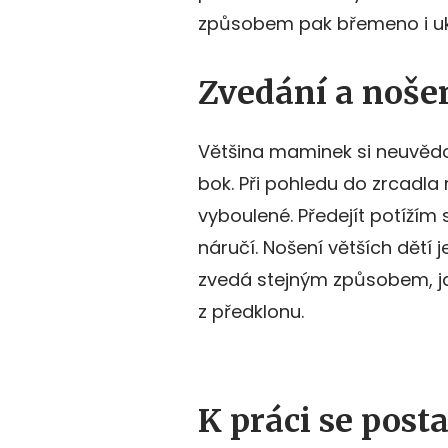
způsobem pak břemeno i uk
Zvedání a nošen
Většina maminek si neuvědom
bok. Při pohledu do zrcadla 
vyboulené. Předejít potížím 
náručí. Nošení větších dětí
zvedá stejným způsobem, ja
z předklonu.
K práci se post