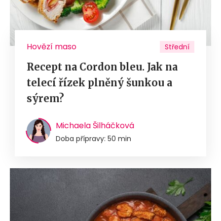
Hovězí maso
Střední
Recept na Cordon bleu. Jak na
telecí řízek plněný šunkou a
sýrem?
Michaela Šilháčková
Doba přípravy: 50 min