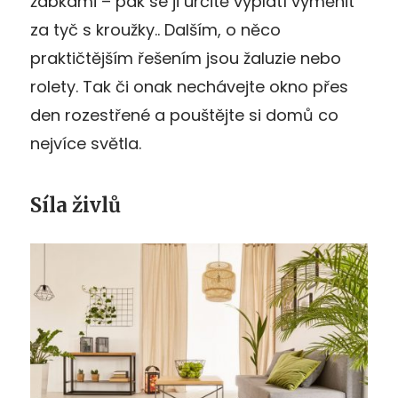
žabkami – pak se ji určitě vyplatí vyměnit
za tyč s kroužky.. Dalším, o něco
praktičtějším řešením jsou žaluzie nebo
rolety. Tak či onak nechávejte okno přes
den rozestřené a pouštějte si domů co
nejvíce světla.
Síla živlů