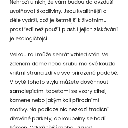
Nehrozí u nich, že vám budou do ovzduší
uvolňovat škodliviny. Jsou kvalitnější a
déle vydrží, což je šetrnější k životnímu
prostředí než použít plast. I jejich získávání
je ekologičtější.
Velkou roli může sehrát vzhled stěn. Ve
zděném domě nebo srubu má své kouzlo
vnitřní strana zdi ve své přirozené podobě.
V bytě tohoto stylu můžete dosáhnout
samolepícími tapetami se vzory cihel,
kamene nebo jakýmikoli přírodními
motivy. Na podlaze nic nezkazí tradiční
dřevěné parkety, do koupelny se hodí
kámen. Odvážnější mohou zkusit