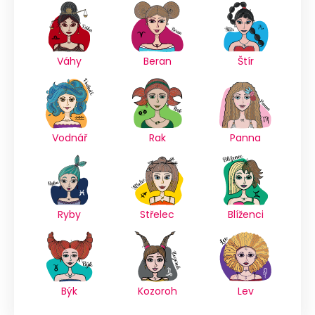
Váhy
Beran
Štír
Vodnář
Rak
Panna
Ryby
Střelec
Blíženci
Býk
Kozoroh
Lev