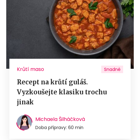
Krůtí maso
Snadné
Recept na krůtí guláš.
Vyzkoušejte klasiku trochu
jinak
Michaela Šilháčková
Doba přípravy: 60 min