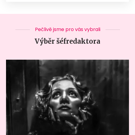
Pečlivě jsme pro vás vybrali
Výběr šéfredaktora