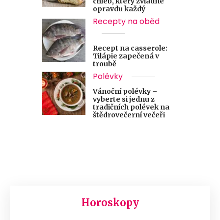
chléb, který zvládne
opravdu každý
Recepty na oběd
Recept na casserole:
Tilápie zapečená v
troubě
Polévky
Vánoční polévky –
vyberte si jednu z
tradičních polévek na
štědrovečerní večeři
Horoskopy