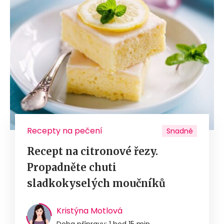
Recepty na pečení
Snadné
Recept na citronové řezy.
Propadněte chuti
sladkokyselých moučníků
Kristýna Motlová
Doba přípravy: 1 hod 15 min