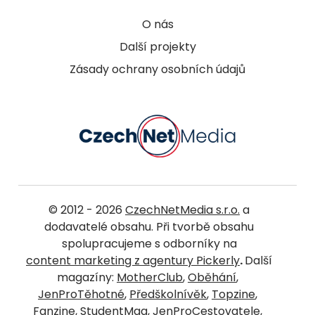
O nás
Další projekty
Zásady ochrany osobních údajů
© 2012 - 2026
CzechNetMedia s.r.o.
a
dodavatelé obsahu. Při tvorbě obsahu
spolupracujeme s odborníky na
content marketing z agentury Pickerly
.
Další
magazíny:
MotherClub
,
Oběhání
,
JenProTěhotné
,
Předškolnívěk
,
Topzine
,
Fanzine
,
StudentMag
,
JenProCestovatele
,