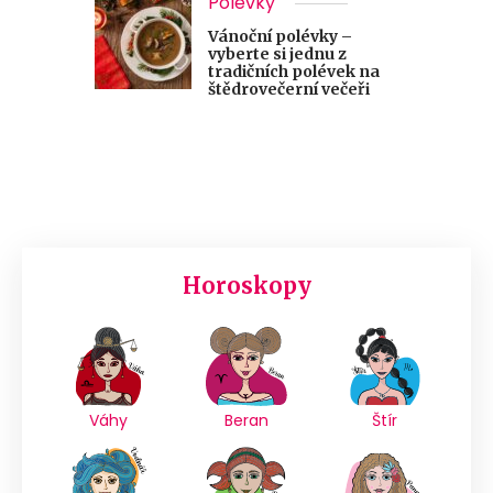
Polévky
Vánoční polévky –
vyberte si jednu z
tradičních polévek na
štědrovečerní večeři
Horoskopy
Váhy
Beran
Štír