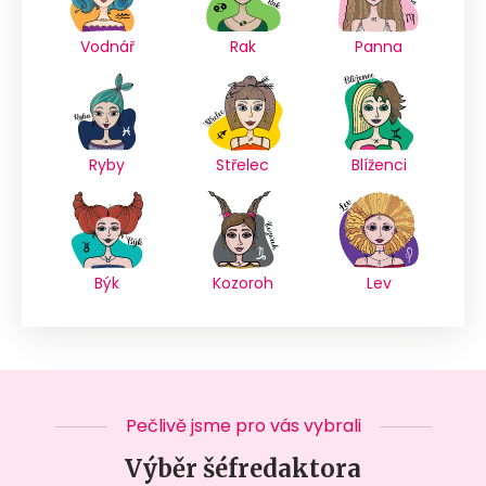
Vodnář
Rak
Panna
Ryby
Střelec
Blíženci
Býk
Kozoroh
Lev
Pečlivě jsme pro vás vybrali
Výběr šéfredaktora