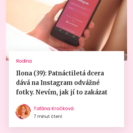
Rodina
Ilona (39): Patnáctiletá dcera
dává na Instagram odvážné
fotky. Nevím, jak jí to zakázat
Taťána Kročková
7 minut čtení