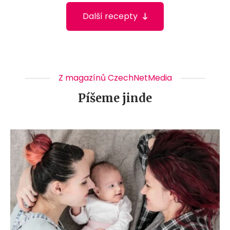
Další recepty
Z magazínů CzechNetMedia
Píšeme jinde