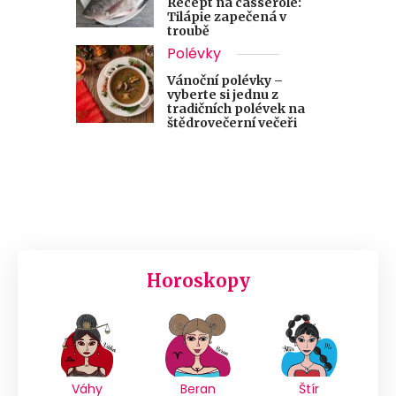
Recept na casserole:
Tilápie zapečená v
troubě
Polévky
Vánoční polévky –
vyberte si jednu z
tradičních polévek na
štědrovečerní večeři
Horoskopy
Váhy
Beran
Štír