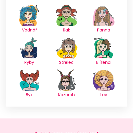
Vodnář
Rak
Panna
Ryby
Střelec
Blíženci
Býk
Kozoroh
Lev