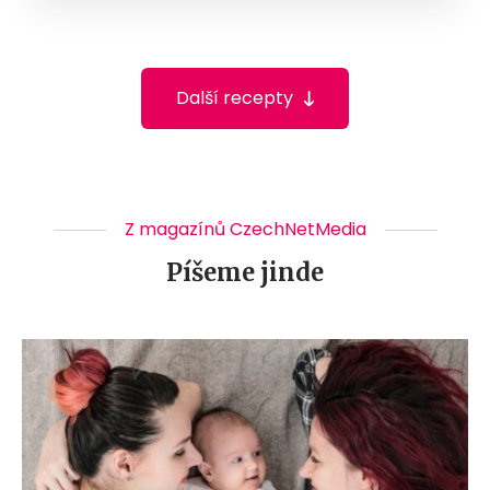
Další recepty
Z magazínů CzechNetMedia
Píšeme jinde