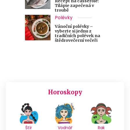
Recept na casserole:
Tilápie zapečená v
troubě
Polévky
Vánoční polévky –
vyberte si jednu z
tradičních polévek na
štědrovečerní večeři
Horoskopy
Štír
Vodnář
Rak