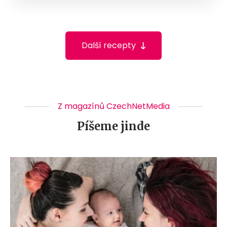
Další recepty
Z magazínů CzechNetMedia
Píšeme jinde