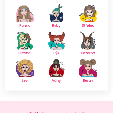
Panna
Ryby
Střelec
Blíženci
Býk
Kozoroh
Lev
Váhy
Beran