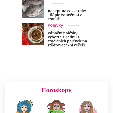
Recept na casserole:
Tilápie zapečená v
troubě
Polévky
Vánoční polévky –
vyberte si jednu z
tradičních polévek na
štědrovečerní večeři
Horoskopy