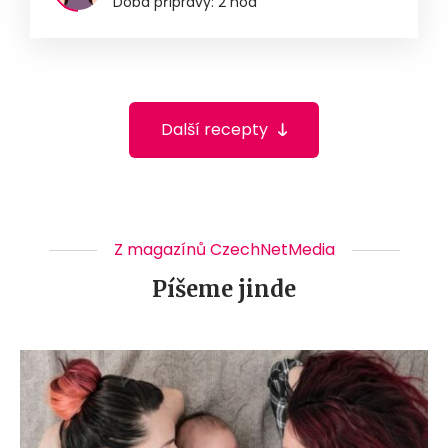
Doba přípravy: 2 hod
Další recepty
Z magazínů CzechNetMedia
Píšeme jinde