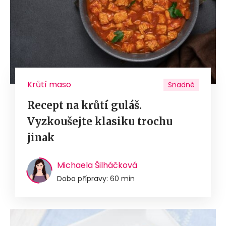
Krůtí maso
Snadné
Recept na krůtí guláš.
Vyzkoušejte klasiku trochu
jinak
Michaela Šilháčková
Doba přípravy: 60 min