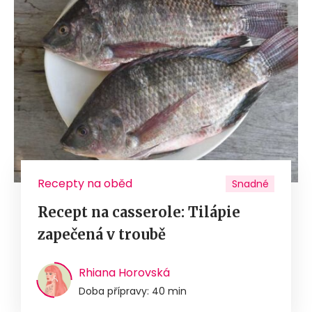
Recepty na oběd
Snadné
Recept na casserole: Tilápie
zapečená v troubě
Rhiana Horovská
Doba přípravy: 40 min