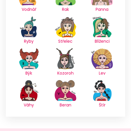
Vodnář
Rak
Panna
Ryby
Střelec
Blíženci
Býk
Kozoroh
Lev
Váhy
Beran
Štír