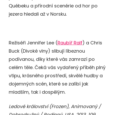
Québeku a přírodní scenérie od hor po
jezera hledali až v Norsku.
Režiséři Jennifer Lee (
Raubíř Ralf
) a Chris
Buck (Divoké vlny) slibují líbeznou
podívanou, díky které vás zamrazí po
celém těle. Čeká vás vydařený příběh plný
vtipu, krásného prostředí, skvělé hudby a
dojemných scén, které se zalíbí jak
mladším, tak i dospělým.
Ledové království (Frozen), Animovaný /
Dobrodružný / Rodinný, USA, 2013, 109