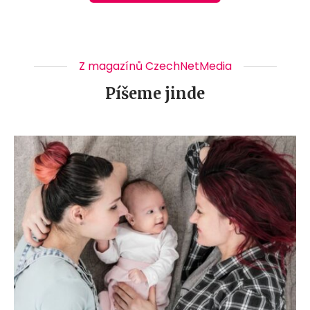
Z magazínů CzechNetMedia
Píšeme jinde