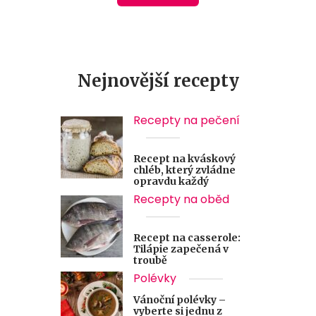
Nejnovější recepty
Recepty na pečení
Recept na kváskový
chléb, který zvládne
opravdu každý
Recepty na oběd
Recept na casserole:
Tilápie zapečená v
troubě
Polévky
Vánoční polévky –
vyberte si jednu z