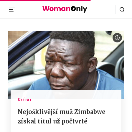
MENU
Krása
Nejošklivější muž Zimbabwe
získal titul už počtvrté