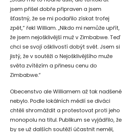
jsem přišel dobře připraven a jsem
šťastný, že se mi podařilo získat trofej
zpět,“ řekl William. „Nikdo mi nemůže upřít,
že jsem nejošklivější muž v Zimbabwe. Teď
chci se svojí ošklivostí dobýt svět. Jsem si
jistý, že v soutěži o Nejošklivějšího muže
světa zvítězím a přinesu cenu do
Zimbabwe.“
Obecenstvo ale Williamem až tak nadšené
nebylo. Podle lokálních médií se diváci
chtěli shromáždit a protestovat proti jeho
monopolu na titul. Publikum se vyjádřilo, že
by se už dalších soutěží účastnit neměl,