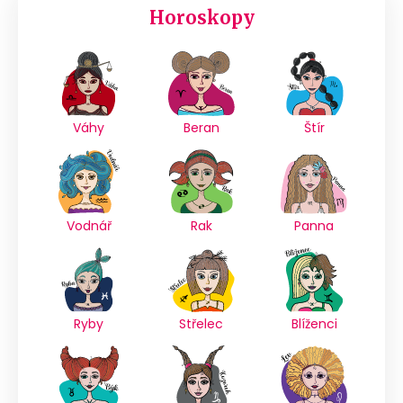
Horoskopy
Váhy
Beran
Štír
Vodnář
Rak
Panna
Ryby
Střelec
Blíženci