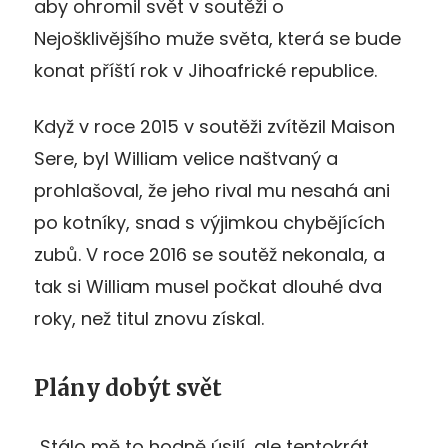
aby ohromil svět v soutěži o
Nejošklivějšího muže světa, která se bude
konat příští rok v Jihoafrické republice.
Když v roce 2015 v soutěži zvítězil Maison
Sere, byl William velice naštvaný a
prohlašoval, že jeho rival mu nesahá ani
po kotníky, snad s výjimkou chybějících
zubů. V roce 2016 se soutěž nekonala, a
tak si William musel počkat dlouhé dva
roky, než titul znovu získal.
Plány dobýt svět
„Stálo mě to hodně úsilí, ale tentokrát