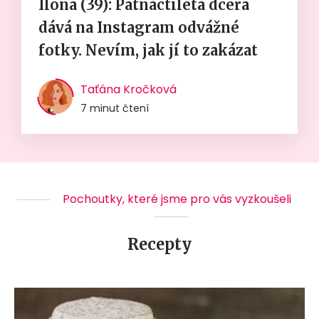
Ilona (39): Patnáctiletá dcera
dává na Instagram odvážné
fotky. Nevím, jak jí to zakázat
Taťána Kročková
7 minut čtení
Pochoutky, které jsme pro vás vyzkoušeli
Recepty