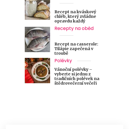
Recept na kváskový
chléb, který zvládne
opravdu každý
Recepty na oběd
Recept na casserole:
Tilápie zapečená v
troubě
Polévky
Vánoční polévky –
vyberte si jednu z
tradičních polévek na
štědrovečerní večeři