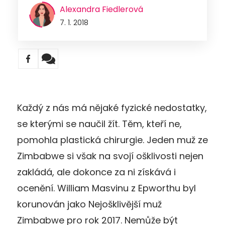
Alexandra Fiedlerová
7. 1. 2018
Každý z nás má nějaké fyzické nedostatky,
se kterými se naučil žít. Těm, kteří ne,
pomohla plastická chirurgie. Jeden muž ze
Zimbabwe si však na svojí ošklivosti nejen
zakládá, ale dokonce za ni získává i
ocenění. William Masvinu z Epworthu byl
korunován jako Nejošklivější muž
Zimbabwe pro rok 2017. Nemůže být