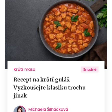
Krůtí maso
Snadné
Recept na krůtí guláš.
Vyzkoušejte klasiku trochu
jinak
Michaela Šilháčková