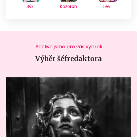
Býk
Kozoroh
Lev
Pečlivě jsme pro vás vybrali
Výběr šéfredaktora