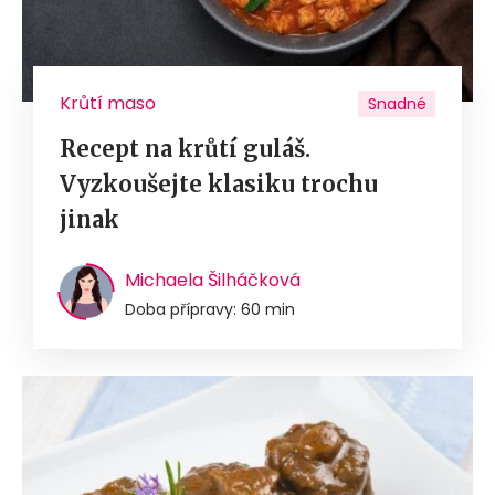
Krůtí maso
Snadné
Recept na krůtí guláš.
Vyzkoušejte klasiku trochu
jinak
Michaela Šilháčková
Doba přípravy: 60 min