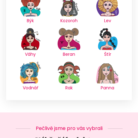
Býk
Kozoroh
Lev
Váhy
Beran
Štír
Vodnář
Rak
Panna
Pečlivě jsme pro vás vybrali