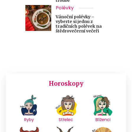
troubě
Polévky
Vánoční polévky –
vyberte si jednu z
tradičních polévek na
štědrovečerní večeři
Horoskopy
Ryby
Střelec
Blíženci