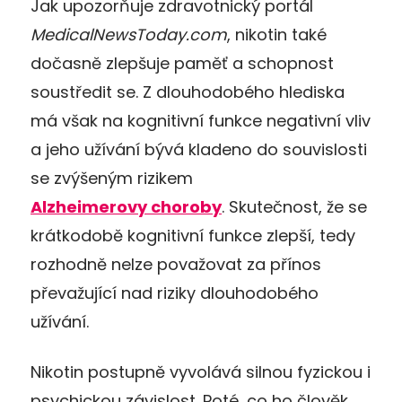
Jak upozorňuje zdravotnický portál
MedicalNewsToday.com
, nikotin také
dočasně zlepšuje paměť a schopnost
soustředit se. Z dlouhodobého hlediska
má však na kognitivní funkce negativní vliv
a jeho užívání bývá kladeno do souvislosti
se zvýšeným rizikem
Alzheimerovy choroby
. Skutečnost, že se
krátkodobě kognitivní funkce zlepší, tedy
rozhodně nelze považovat za přínos
převažující nad riziky dlouhodobého
užívání.
Nikotin postupně vyvolává silnou fyzickou i
psychickou závislost. Poté, co ho člověk