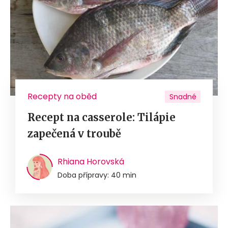
Recepty na oběd
Snadné
Recept na casserole: Tilápie
zapečená v troubě
Rhiana Horovská
Doba přípravy: 40 min