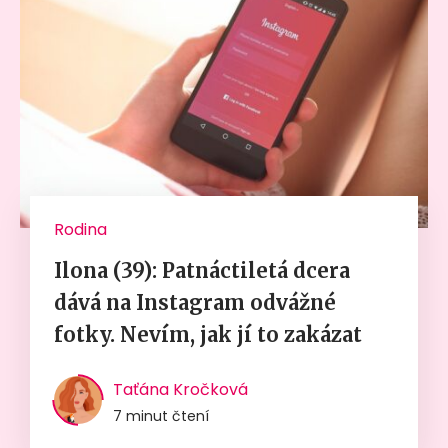
Rodina
Ilona (39): Patnáctiletá dcera
dává na Instagram odvážné
fotky. Nevím, jak jí to zakázat
Taťána Kročková
7 minut čtení