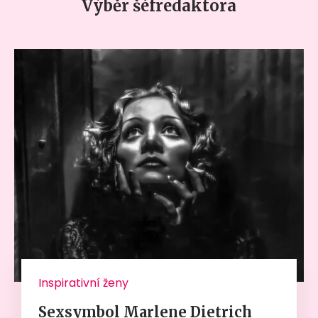
Výběr šéfredaktora
Inspirativní ženy
Sexsymbol Marlene Dietrich