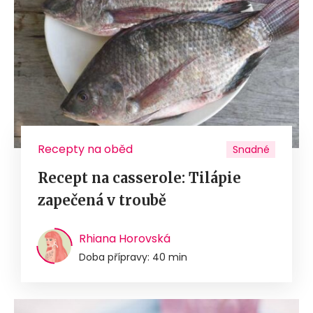
Recepty na oběd
Snadné
Recept na casserole: Tilápie
zapečená v troubě
Rhiana Horovská
Doba přípravy: 40 min