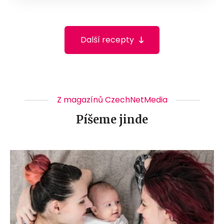
Další recepty
Z magazínů CzechNetMedia
Píšeme jinde