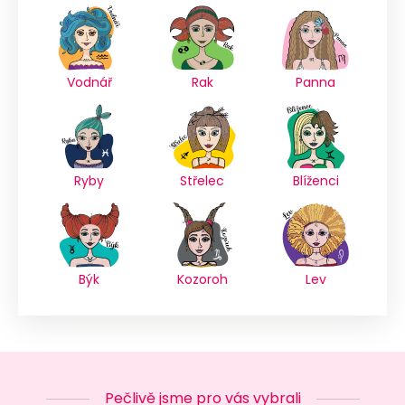
Vodnář
Rak
Panna
Ryby
Střelec
Blíženci
Býk
Kozoroh
Lev
Pečlivě jsme pro vás vybrali