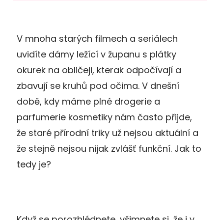
V mnoha starých filmech a seriálech
uvidíte dámy ležící v županu s plátky
okurek na obličeji, kterak odpočívají a
zbavují se kruhů pod očima. V dnešní
době, kdy máme plné drogerie a
parfumerie kosmetiky nám často přijde,
že staré přírodní triky už nejsou aktuální a
že stejně nejsou nijak zvlášť funkční. Jak to
tedy je?
Když se porozhlédnete, všimnete si, že i v