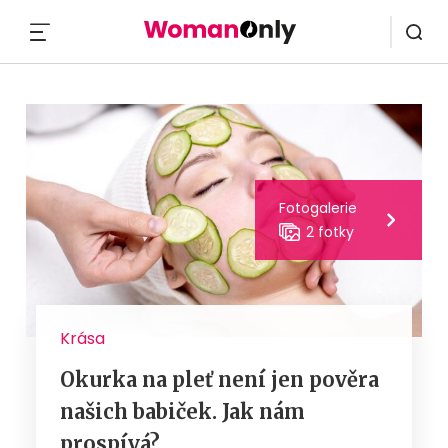
MENU
Fotogalerie
2 fotky
Krása
Okurka na pleť není jen pověra
našich babiček. Jak nám
prospívá?