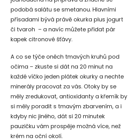
podobá salátu se smetanou. Hlavními
přísadami bývá právě okurka plus jogurt
či tvaroh – a navíc můžete přidat pár
kapek citronové šťávy.
A co se týče oněch tmavých kruhů pod
očima – zkuste si dát na 20 minut na
každé víčko jeden plátek okurky a nechte
minerály pracovat za vás. Otoky by se
měly zredukovat, antioxidanty a křemík by
si měly poradit s tmavým zbarvením, a i
kdyby nic jiného, dát si 20 minutek
pauzičku vám prospěje možná více, než
krém na oční okolí.