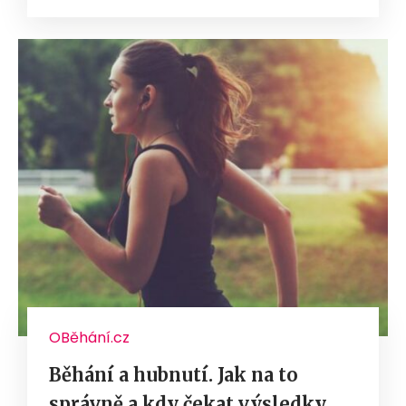
OBěhání.cz
Běhání a hubnutí. Jak na to
správně a kdy čekat výsledky