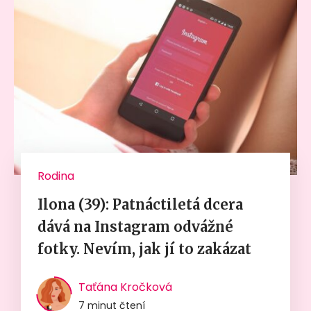
Rodina
Ilona (39): Patnáctiletá dcera
dává na Instagram odvážné
fotky. Nevím, jak jí to zakázat
Taťána Kročková
7 minut čtení