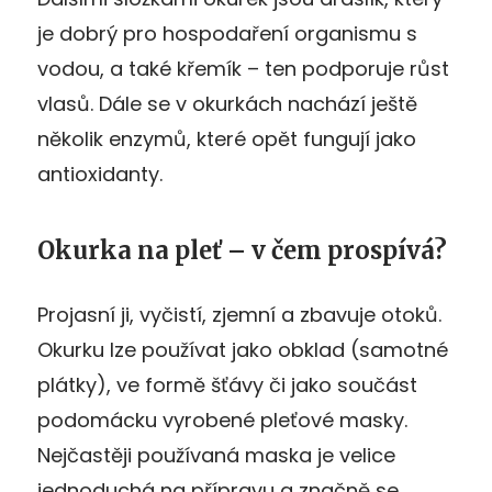
je dobrý pro hospodaření organismu s
vodou, a také křemík – ten podporuje růst
vlasů. Dále se v okurkách nachází ještě
několik enzymů, které opět fungují jako
antioxidanty.
Okurka na pleť – v čem prospívá?
Projasní ji, vyčistí, zjemní a zbavuje otoků.
Okurku lze používat jako obklad (samotné
plátky), ve formě šťávy či jako součást
podomácku vyrobené pleťové masky.
Nejčastěji používaná maska je velice
jednoduchá na přípravu a značně se