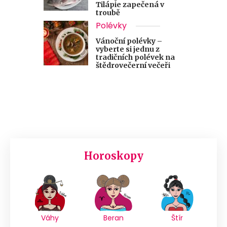
Tilápie zapečená v
troubě
Polévky
Vánoční polévky –
vyberte si jednu z
tradičních polévek na
štědrovečerní večeři
Horoskopy
Váhy
Beran
Štír