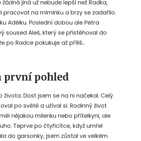
 že žádná jiná už nebude lepší než Radka,
li pracovat na miminku a brzy se zadařilo.
ku Adélku. Poslední dobou ale Petra
 soused Aleš, který se přistěhoval do
že po Radce pokukuje až příliš…
a první pohled
 života. Dost jsem se na ni načekal. Celý
oval po světě a užíval si. Rodinný život
měl nějakou milenku nebo přítelkyni, ale
uho. Teprve po čtyřicítce, když umřel
a do garsonky, jsem zůstal ve velkém