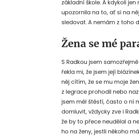
základní škole. A kdykoli 
upozornila na to, ať si na n
sledovat. A nemám z toho d
Žena se mé par
S Radkou jsem samozřejmě o
řekla mi, že jsem její blázíne
něj cítím, že se mu moje žen
z legrace prohodil nebo naz
jsem měl štěstí, často o ní
domluvit, vždycky zve i Radku
že by to přece neudělal a n
ho na ženy, jestli někoho má