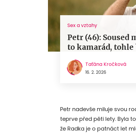
Sex a vztahy
Petr (46): Soused 
to kamarád, tohle
Taťána Kročková
16. 2. 2026
Petr nadevše miluje svou ro
teprve před pěti lety. Byla 
že Radka je o patnáct let mla