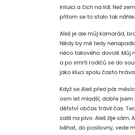
intuici a čich na lidi. Než z
přitom se to stalo tak náhle.
Aleš je ale můj kamarád, br
Nikdy by mě tedy nenapadlo,
něco takového dovolil. Můj n
a po smrti rodičů se do so
jako kluci spolu často hrával
Když se Aleš před pár měsíci
osm let mladší, dobře jsem 
dětství občas trávil čas. T
zašli na pivo. Aleš žije sám
běhat, do posilovny, vede m