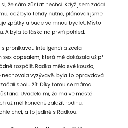
i, že sám zůstat nechci. Když jsem začal
mu, což bylo tehdy nutné, plánovali jsme
je zpátky a bude se mnou bydlet. Místo
. A byla to láska na první pohled.
 s pronikavou inteligencí a zcela
sex appealem, která mě dokázala už při
dně rozpálit. Radka měla své kouzlo,
se nechovala vyzývavě, byla to opravdová
a začali spolu žít. Díky tomu se máma
zůstane. Uváděla mi, že má ve městě
h už měl konečně založit rodinu.
ohle chci, a to jedině s Radkou.