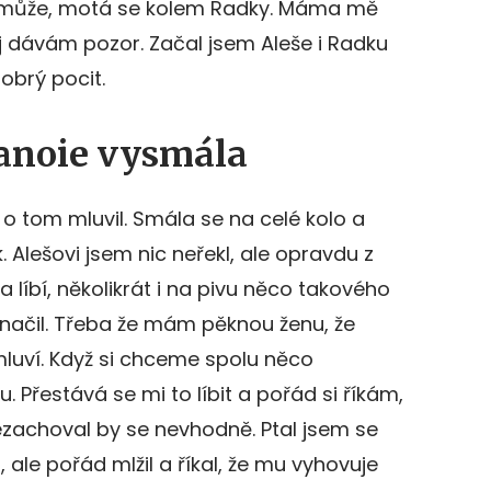
jen může, motá se kolem Radky. Máma mě
ěj dávám pozor. Začal jsem Aleše i Radku
obrý pocit.
anoie vysmála
 tom mluvil. Smála se na celé kolo a
k. Alešovi jsem nic neřekl, ale opravdu z
a líbí, několikrát i na pivu něco takového
načil. Třeba že mám pěknou ženu, že
 mluví. Když si chceme spolu něco
. Přestává se mi to líbit a pořád si říkám,
ezachoval by se nevhodně. Ptal jsem se
, ale pořád mlžil a říkal, že mu vyhovuje