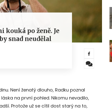
mi kouká po ženě. Je
 by snad neudělal
dinu. Není ženatý dlouho, Radku poznal
to láska na první pohled. Nikomu nevadilo,
dší. Protože už se cítil dost starý na to,