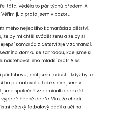
emřel táta, věděla to pár týdnů předem. A
 Věřím jí, a proto jsem v pozoru.
atr mého nejlepšího kamaráda z dětství.
 že by mi chtěl svádět ženu a že by si
ejlepší kamarád z dětství žije v zahraničí,
usedního domku se zahradou, kde jsme si
i, nastěhoval jeho mladší bratr Aleš.
 přistěhoval, měl jsem radost. I když byl o
si ho pamatoval a také s ním jsem v
eď jsme společně vzpomínali a párkrát
. A vypadá hodně dobře. Vím, že chodí
ístní dětský fotbalový oddíl a učí na