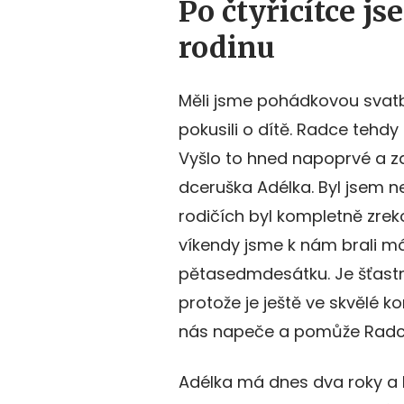
Po čtyřicítce j
rodinu
Měli jsme pohádkovou svat
pokusili o dítě. Radce tehdy 
Vyšlo to hned napoprvé a z
dceruška Adélka. Byl jsem n
rodičích byl kompletně zre
víkendy jsme k nám brali m
pětasedmdesátku. Je šťastn
protože je ještě ve skvělé ko
nás napeče a pomůže Radce
Adélka má dnes dva roky a R