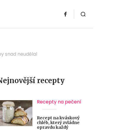
by snad neudělal
Nejnovější recepty
Recepty na pečení
Recept na kváskový
chléb, který zvládne
opravdu každý