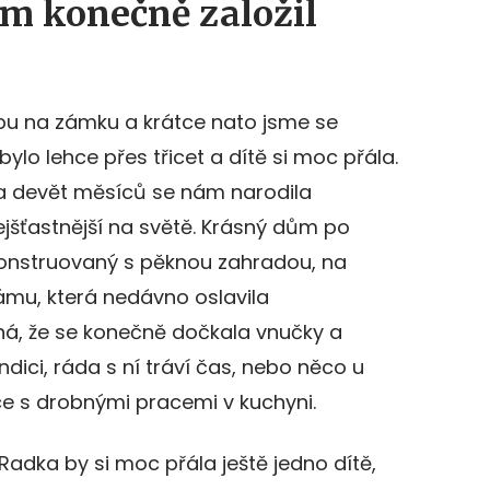
sem konečně založil
bu na zámku a krátce nato jsme se
bylo lehce přes třicet a dítě si moc přála.
a devět měsíců se nám narodila
ejšťastnější na světě. Krásný dům po
konstruovaný s pěknou zahradou, na
ámu, která nedávno oslavila
á, že se konečně dočkala vnučky a
ndici, ráda s ní tráví čas, nebo něco u
 s drobnými pracemi v kuchyni.
adka by si moc přála ještě jedno dítě,