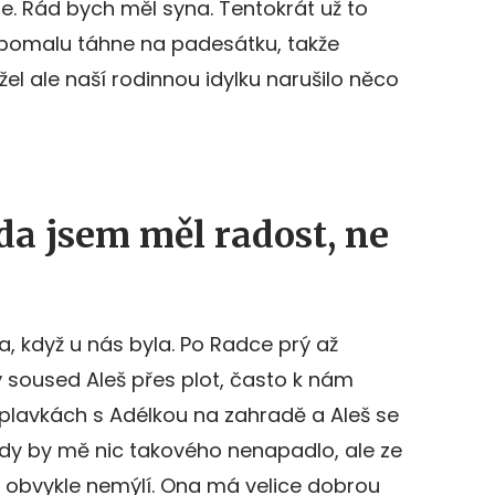
e. Rád bych měl syna. Tentokrát už to
pomalu táhne na padesátku, takže
el ale naší rodinnou idylku narušilo něco
da jsem měl radost, ne
, když u nás byla. Po Radce prý až
 soused Aleš přes plot, často k nám
v plavkách s Adélkou na zahradě a Aleš se
kdy by mě nic takového nenapadlo, ale ze
 obvykle nemýlí. Ona má velice dobrou