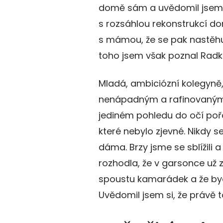
domě sám a uvědomil jsem s
s rozsáhlou rekonstrukcí do
s mámou, že se pak nastěhu
toho jsem však poznal Radku
Mladá, ambiciózní kolegyně,
nenápadným a rafinovaným 
jediném pohledu do očí pořá
které nebylo zjevné. Nikdy 
dáma. Brzy jsme se sblížili 
rozhodla, že v garsonce už 
spoustu kamarádek a že byc
Uvědomil jsem si, že právě t