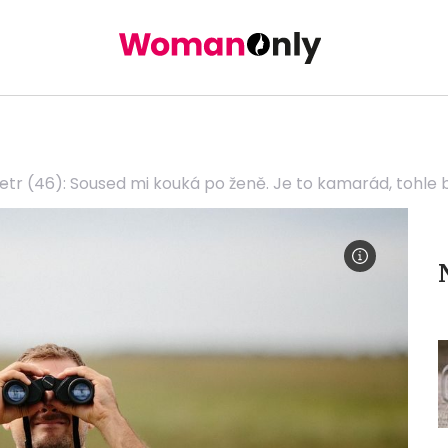
etr (46): Soused mi kouká po ženě. Je to kamarád, tohle 