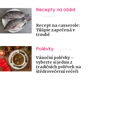
Recepty na oběd
Recept na casserole:
Tilápie zapečená v
troubě
Polévky
Vánoční polévky –
vyberte si jednu z
tradičních polévek na
štědrovečerní večeři