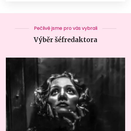
Pečlivě jsme pro vás vybrali
Výběr šéfredaktora