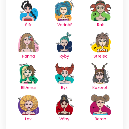
Štír
Vodnář
Rak
Panna
Ryby
Střelec
Blíženci
Býk
Kozoroh
Lev
Váhy
Beran