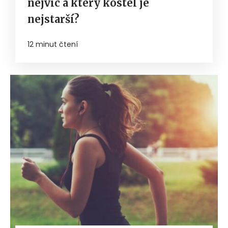
nejvíc a který kostel je
nejstarší?
12 minut čtení