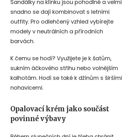
Sandálky na klínku jsou pohodlné a velmi
snadno se dají kombinovat s letními
outfity. Pro odlehčený vzhled vybírejte
modely v neutrálních a přírodních
barvách.
K čemu se hodí? Využijete je k šatům,
sukním áčkového střihu nebo volnějším
kalhotám. Hodí se také k džínům s širšími
nohavicemi.
Opalovací krém jako součást
povinné výbavy
Během slunečních dní je třeba chránit