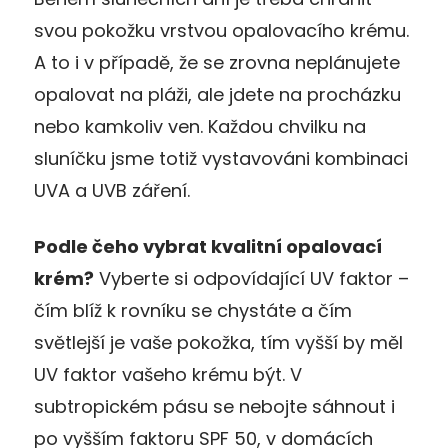
svou pokožku vrstvou opalovacího krému.
A to i v případě, že se zrovna neplánujete
opalovat na pláži, ale jdete na procházku
nebo kamkoliv ven. Každou chvilku na
sluníčku jsme totiž vystavováni kombinaci
UVA a UVB záření.
Podle čeho vybrat kvalitní opalovací
krém?
Vyberte si odpovídající UV faktor –
čím blíž k rovníku se chystáte a čím
světlejší je vaše pokožka, tím vyšší by měl
UV faktor vašeho krému být. V
subtropickém pásu se nebojte sáhnout i
po vyšším faktoru SPF 50, v domácích