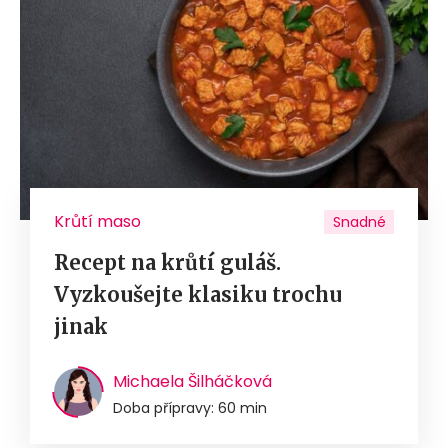
Krůtí maso
Snadné
Recept na krůtí guláš.
Vyzkoušejte klasiku trochu
jinak
Michaela Šilháčková
Doba přípravy: 60 min