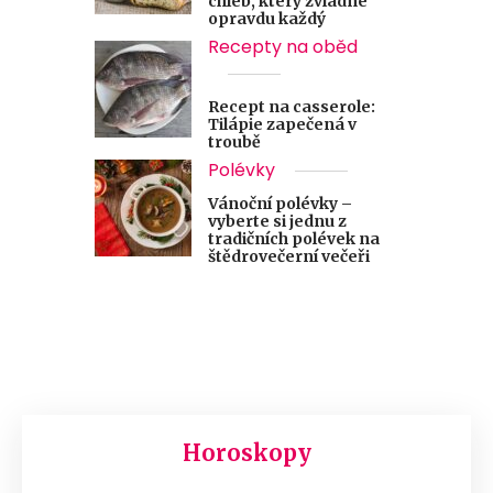
chléb, který zvládne
opravdu každý
Recepty na oběd
Recept na casserole:
Tilápie zapečená v
troubě
Polévky
Vánoční polévky –
vyberte si jednu z
tradičních polévek na
štědrovečerní večeři
Horoskopy