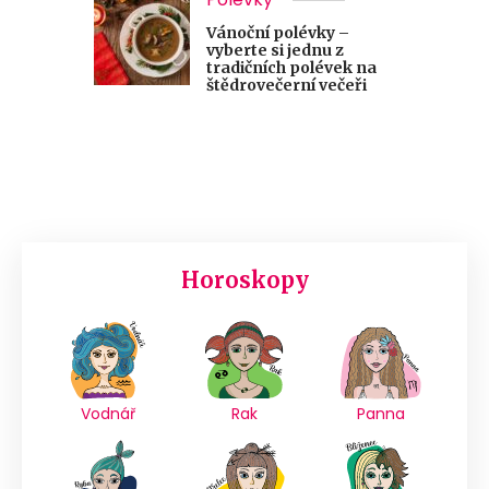
Vánoční polévky –
vyberte si jednu z
tradičních polévek na
štědrovečerní večeři
Horoskopy
Vodnář
Rak
Panna