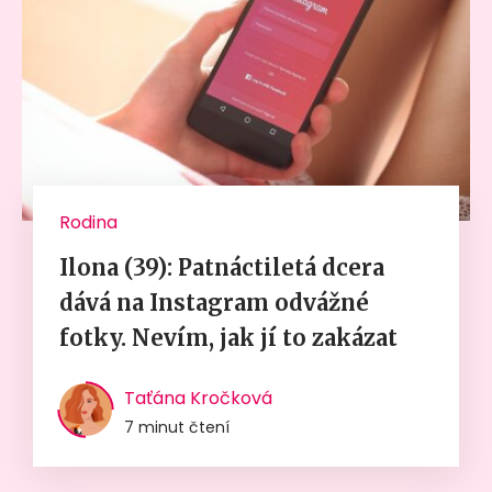
Rodina
Ilona (39): Patnáctiletá dcera
dává na Instagram odvážné
fotky. Nevím, jak jí to zakázat
Taťána Kročková
7 minut čtení