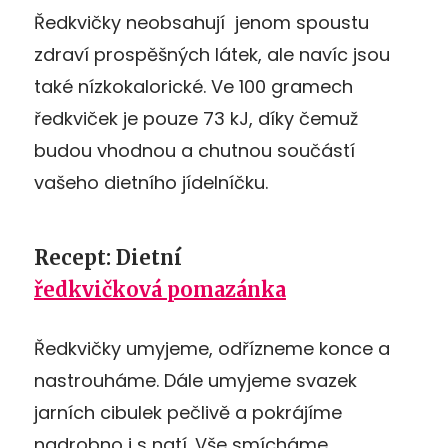
Ředkvičky neobsahují jenom spoustu
zdraví prospěšných látek, ale navíc jsou
také nízkokalorické. Ve 100 gramech
ředkviček je pouze 73 kJ, díky čemuž
budou vhodnou a chutnou součástí
vašeho dietního jídelníčku.
Recept: Dietní
ředkvičková pomazánka
Ředkvičky umyjeme, odřízneme konce a
nastrouháme. Dále umyjeme svazek
jarních cibulek pečlivě a pokrájíme
nadrobno i s natí. Vše smícháme