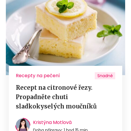
Recepty na pečení
Snadné
Recept na citronové řezy.
Propadněte chuti
sladkokyselých moučníků
Kristýna Motlová
Doba přípravy: 1 hod 15 min