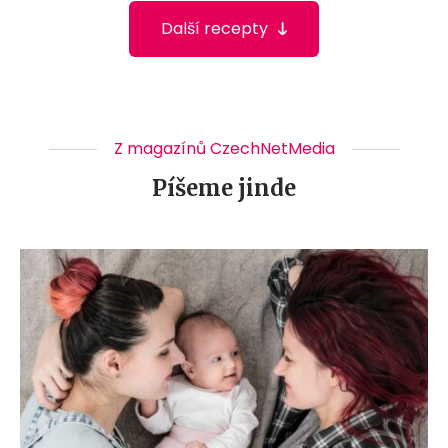
Další recepty
Z magazínů CzechNetMedia
Píšeme jinde