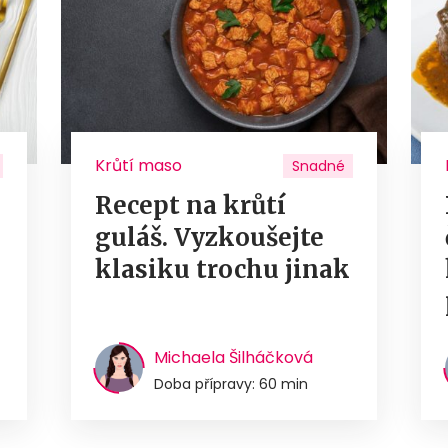
Krůtí maso
Snadné
Recept na krůtí
guláš. Vyzkoušejte
u
klasiku trochu jinak
Michaela Šilháčková
Doba přípravy: 60 min