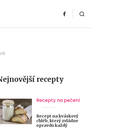
ivé
Nejnovější recepty
Recepty na pečení
Recept na kváskový
chléb, který zvládne
opravdu každý