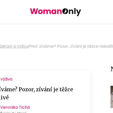
Zdraví a výživa
Proč zíváme? Pozor, zívání je těžce nakažl