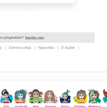
Štír
Vodnář
Rak
Panna
Ryby
Střelec
Blíženci