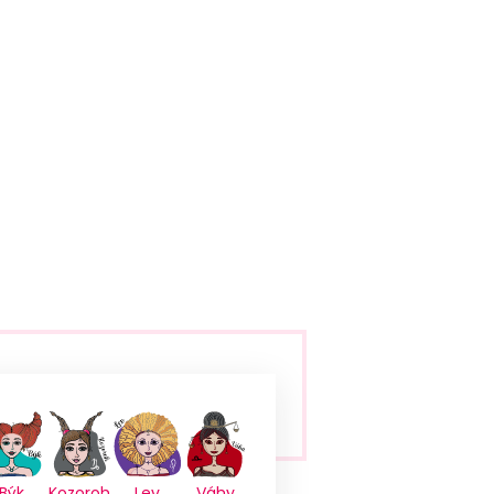
Býk
Kozoroh
Lev
Váhy