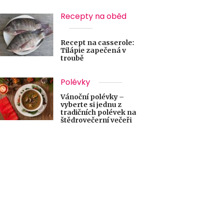
Recepty na oběd
Recept na casserole:
Tilápie zapečená v
troubě
Polévky
Vánoční polévky –
vyberte si jednu z
tradičních polévek na
štědrovečerní večeři