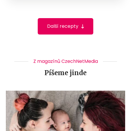
Další recepty
Z magazínů CzechNetMedia
Píšeme jinde