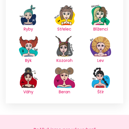
Ryby
Střelec
Blíženci
Býk
Kozoroh
Lev
Váhy
Beran
Štír