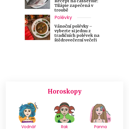
Recept na casserole:
Tilápie zapečená v
troubě
Polévky
Vánoční polévky –
vyberte si jednu z
tradičních polévek na
štědrovečerní večeři
Horoskopy
Vodnář
Rak
Panna