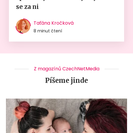
se za ni
Taťána Kročková
8 minut čtení
Z magazínů CzechNetMedia
Píšeme jinde