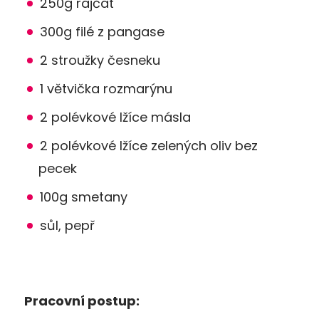
250g rajčat
300g filé z pangase
2 stroužky česneku
1 větvička rozmarýnu
2 polévkové lžíce másla
2 polévkové lžíce zelených oliv bez
pecek
100g smetany
sůl, pepř
Pracovní postup: