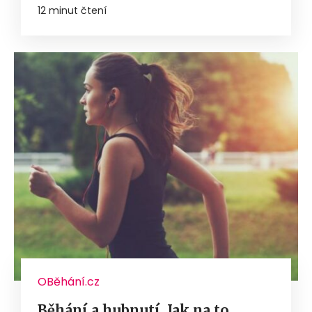
12 minut čtení
OBěhání.cz
Běhání a hubnutí. Jak na to